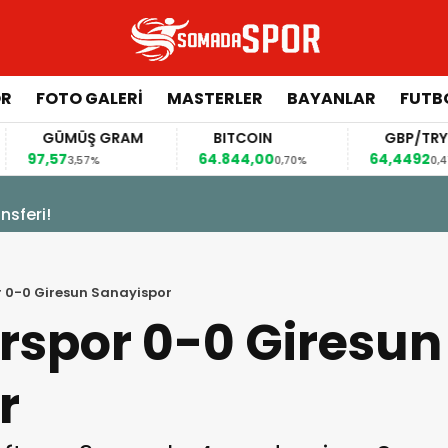
ÖR
FOTO GALERI
MASTERLER
BAYANLAR
FUTB
GÜMÜŞ GRAM
BITCOIN
GBP/TRY
,57
64.844,00
64,4492
3,57%
0,70%
0,41%
 0-0 Giresun Sanayispor
rspor 0-0 Giresun
r