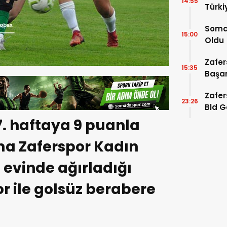
14:55
Türki
Soma 
15:00
Oldu
Zafer
15:35
Başar
Zafer
23:26
Bld G
Etti.
 7. haftaya 9 puanla
ma Zaferspor Kadın
 evinde ağırladığı
r ile golsüz berabere