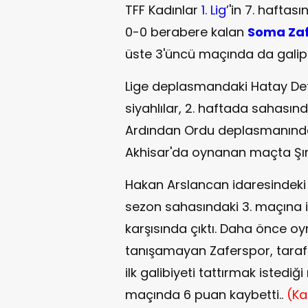
TFF Kadınlar
1. Lig
’'in 7. hafta
0-0 berabere kalan
Soma Zaf
üste 3'üncü maçında da galip
Lige deplasmandaki Hatay Defn
siyahlılar, 2. haftada sahasınd
Ardından Ordu deplasmanından 
Akhisar'da oynanan maçta Şırn
Hakan Arslancan idaresindeki
sezon sahasındaki 3. maçına i
karşısında çıktı. Daha önce oy
tanışamayan Zaferspor, taraf
ilk galibiyeti tattırmak istedi
maçında 6 puan kaybetti..
(Ka