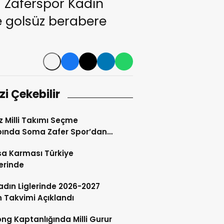
a Zaferspor Kadın
le golsüz berabere
izi Çekebilir
ız Milli Takımı Seçme
ında Soma Zafer Spor’dan
uncu
a Karması Türkiye
lerinde
adın Liglerinde 2026-2027
 Takvimi Açıklandı
ong Kaptanlığında Milli Gurur