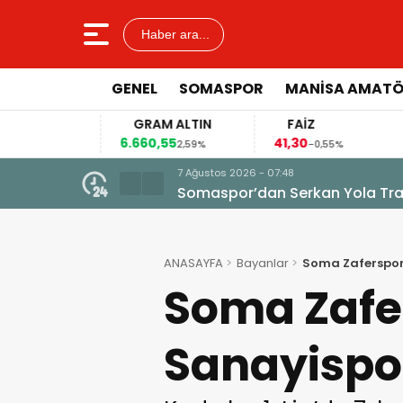
Haber ara...
GENEL
SOMASPOR
MANISA AMAT
GRAM ALTIN
FAİZ
6.660,55
41,30
97
5%
2,59%
-0,55%
7 Ağustos 2026 - 07:48
Somaspor’dan Serkan Yola Transferi!
ANASAYFA
Bayanlar
Soma Zaferspor
Soma Zafe
Sanayispo