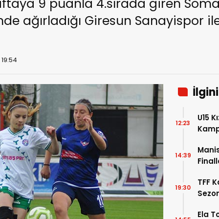
 haftaya 9 puanla 4.sırada giren Som
nde ağırladığı Giresun Sanayispor i
 19:54
İlgin
U15 K
12:23
Kamp
4 Oy
Manis
14:39
Final
TFF K
19:30
Sezon
Ela T