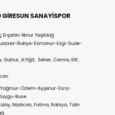
0 GİRESUN SANAYİSPOR
Erşahin-İlknur Yeşildağ
Muazzez-Rukiye-Esmanur-Ezgi-Sude-
Gülnur, A.Yiğit, Seher, Cemre, Elif,
ncan
-Yağmur-Özlem-Ayşenur-Esra-
-Duygu-Buse
lay, Nazlıcan, Fatma, Rabiya, Tülin
ağ