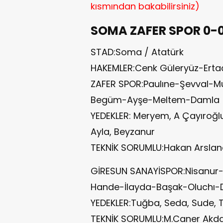
kısmından bakabilirsiniz)
SOMA ZAFER SPOR 0-
STAD:Soma / Atatürk
HAKEMLER:Cenk Güleryüz-Ertaç 
ZAFER SPOR:Paulıne-Şevval-
Begüm-Ayşe-Meltem-Damla
YEDEKLER: Meryem, A Çayıroğlu, 
Ayla, Beyzanur
TEKNİK SORUMLU:Hakan Arsla
GİRESUN SANAYİSPOR:Nisanur
Hande-İlayda-Başak-Oluchı
YEDEKLER:Tuğba, Seda, Sude, Tü
TEKNİK SORUMLU:M.Caner Akd