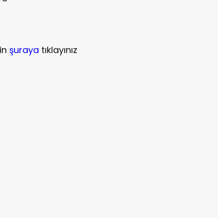
çin
şuraya
tıklayınız