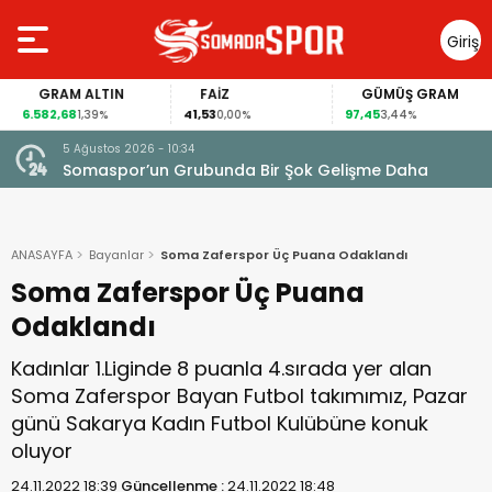
Giriş
Yap
GRAM ALTIN
FAİZ
GÜMÜŞ GRAM
6.582,68
41,53
97,45
1,39%
0,00%
3,44%
5 Ağustos 2026 - 10:34
4 Ağu
Somaspor’un Grubunda Bir Şok Gelişme Daha
Som
ANASAYFA
Bayanlar
Soma Zaferspor Üç Puana Odaklandı
Soma Zaferspor Üç Puana
Odaklandı
Kadınlar 1.Liginde 8 puanla 4.sırada yer alan
Soma Zaferspor Bayan Futbol takımımız, Pazar
günü Sakarya Kadın Futbol Kulübüne konuk
oluyor
24.11.2022 18:39
Güncellenme :
24.11.2022 18:48