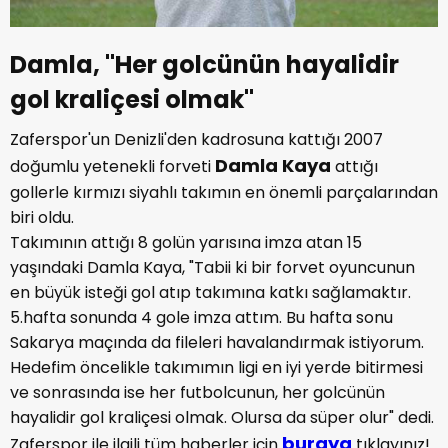
Damla, "Her golcünün hayalidir
gol kraliçesi olmak"
Zaferspor'un Denizli'den kadrosuna kattığı 2007
Damla Kaya
doğumlu yetenekli forveti
attığı
gollerle kırmızı siyahlı takımın en önemli parçalarından
biri oldu.
Takımının attığı 8 golün yarısına imza atan 15
yaşındaki Damla Kaya, "Tabii ki bir forvet oyuncunun
en büyük isteği gol atıp takımına katkı sağlamaktır.
5.hafta sonunda 4 gole imza attım. Bu hafta sonu
Sakarya maçında da fileleri havalandırmak istiyorum.
Hedefim öncelikle takımımın ligi en iyi yerde bitirmesi
ve sonrasında ise her futbolcunun, her golcünün
hayalidir gol kraliçesi olmak. Olursa da süper olur" dedi.
buraya
Zaferspor ile ilgili tüm haberler için
tıklayınız!