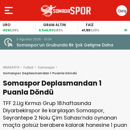
Giriş
Yap
GRAM ALTIN
FAİZ
GÜMÜŞ
6.546,80
41,53
95,62
,09%
0,83%
0,00%
1,49%
5 Ağustos 2026 - 10:34
Somaspor’un Grubunda Bir Şok Gelişme Daha
ANASAYFA
Futbol
Somaspor
Somaspor Deplasmandan 1 Puanla Döndü
Somaspor Deplasmandan 1
Puanla Döndü
TFF 2.Lig Kırmızı Grup 18.haftasında
Diyarbekirspor ile karşılaşan Somaspor,
Seyrantepe 2 Nolu Çim Sahası’nda oynanan
maçta golsüz berabere kalarak hanesine 1 puan