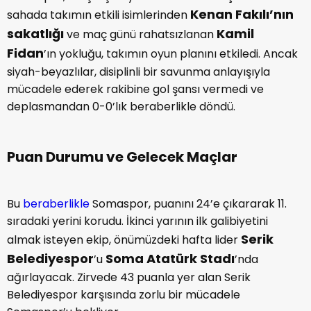
Kenan Fakılı’nın
sahada takımın etkili isimlerinden
sakatlığı
Kamil
ve maç günü rahatsızlanan
Fidan
’ın yokluğu, takımın oyun planını etkiledi. Ancak
siyah-beyazlılar, disiplinli bir savunma anlayışıyla
mücadele ederek rakibine gol şansı vermedi ve
deplasmandan 0-0’lık beraberlikle döndü.
Puan Durumu ve Gelecek Maçlar
Bu
beraberlikle
Somaspor, puanını 24’e çıkararak 11.
sıradaki yerini korudu. İkinci yarının ilk galibiyetini
Serik
almak isteyen ekip, önümüzdeki hafta lider
Belediyespor
Soma Atatürk Stadı
’u
’nda
ağırlayacak. Zirvede 43 puanla yer alan Serik
Belediyespor karşısında zorlu bir mücadele