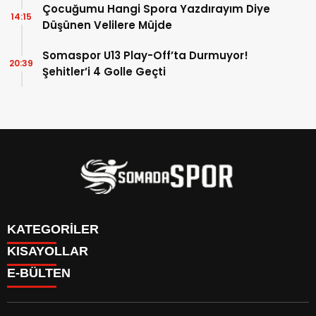
Çocuğumu Hangi Spora Yazdırayım Diye
14:15
Düşünen Velilere Müjde
Somaspor U13 Play-Off’ta Durmuyor!
20:39
Şehitler’i 4 Golle Geçti
KATEGORİLER
KISAYOLLAR
İletişim
E-BÜLTEN
İstatistikler & Puan Durumu & Fikstür
Genel
Reklam Ver
Somaspor
Futbol Turnuva Puan Durumu