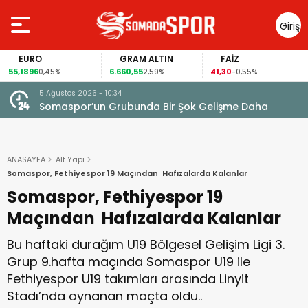
Giriş
Yap
EURO
GRAM ALTIN
FAİZ
G
1896
6.660,55
41,30
97,5
0,45%
2,59%
-0,55%
5 Ağustos 2026 - 10:34
Somaspor’un Grubunda Bir Şok Gelişme Daha
ANASAYFA
Alt Yapı
Somaspor, Fethiyespor 19 Maçından Hafızalarda Kalanlar
Somaspor, Fethiyespor 19
Maçından Hafızalarda Kalanlar
Bu haftaki durağım U19 Bölgesel Gelişim Ligi 3.
Grup 9.hafta maçında Somaspor U19 ile
Fethiyespor U19 takımları arasında Linyit
Stadı’nda oynanan maçta oldu..