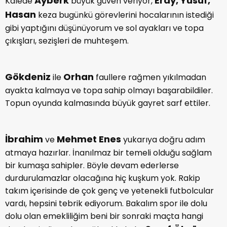
Ayberk
Eray, Yusuf,
Kalede
büyük güven veriyor,
Hasan
keza bugünkü görevlerini hocalarının istediği
gibi yaptığını düşünüyorum ve sol ayakları ve topa
çıkışları, sezişleri de muhteşem.
Gökdeniz
Orhan
ile
faullere rağmen yıkılmadan
ayakta kalmaya ve topa sahip olmayı başarabildiler.
Topun oyunda kalmasında büyük gayret sarf ettiler.
İbrahim
Mehmet Enes
ve
yukarıya doğru adım
atmaya hazırlar. İnanılmaz bir temeli olduğu sağlam
bir kumaşa sahipler. Böyle devam ederlerse
durdurulamazlar olacağına hiç kuşkum yok. Rakip
takım içerisinde de çok genç ve yetenekli futbolcular
vardı, hepsini tebrik ediyorum. Bakalım spor ile dolu
dolu olan emekliliğim beni bir sonraki maçta hangi