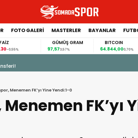
ÖR
FOTO GALERI
MASTERLER
BAYANLAR
FUTB
GÜMÜŞ GRAM
BITCOIN
GBP
97,57
64.844,00
64,44
3,57%
0,70%
sferi!
or, Menemen FK’yı Yine Yendi:1-0
 Menemen FK’yı Y