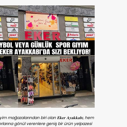
ağazalarından biri olan 𝐄𝐤𝐞𝐫 𝐀𝐲𝐚𝐤𝐤𝐚𝐛ı, hem
larına gönül verenlere geniş bir ürün yelpazesi