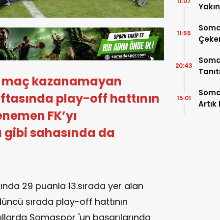
11:07
Yakı
Soma
11:55
Çeke
Somas
20:43
Tanı
a maç kazanamayan
Soma
ftasında play-off hattının
15:01
Artık
Menemen FK’yı
gibi sahasında da
asında 29 puanla 13.sırada yer alan
düncü sırada play-off hattının
yıllarda Somaspor 'un başarılarında