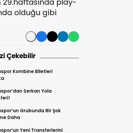
29.haftasında play-
nda olduğu gibi
izi Çekebilir
por Kombine Biletleri
ta
spor’dan Serkan Yola
feri!
spor’un Grubunda Bir Şok
şme Daha
por’un Yeni Transferlerini