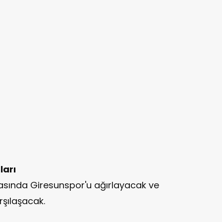
ları
sında Giresunspor'u ağırlayacak ve
rşılaşacak.