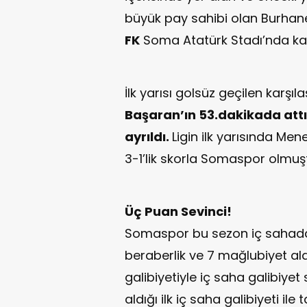
büyük pay sahibi olan Burhan
FK
Soma Atatürk Stadı’nda karş
İlk yarısı golsüz geçilen karş
Başaran’ın 53.dakikada attı
ayrıldı.
Ligin ilk yarısında M
3-1’lik skorla Somaspor olmuş
Üç Puan Sevinci!
Somaspor bu sezon iç sahada 
beraberlik ve 7 mağlubiyet al
galibiyetiyle iç saha galibiyet 
aldığı ilk iç saha galibiyeti ile