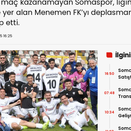
 maç kazanamayan Somaspor, ligin 
nde yer alan Menemen FK’yı deplasma
 etti.
5 16:25
İlgin
Somas
16:50
Satış
Soma
07:48
Trans
Soma
10:34
Geli
Somas