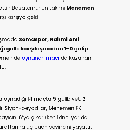
ettin Basatemür'un takımı
Menemen
ı karşıya geldi.
ılaşmada
Somaspor, Rahmi Anıl
ğı golle karşılaşmadan 1-0 galip
enemen’de
oynanan maçı
da kazanan
tu.
oynadığı 14 maçta 5 galibiyet, 2
dı. Siyah-beyazlılar, Menemen FK
sayısını 6’ya çıkarırken ikinci yarıda
 taraftarına üç puan sevincini yaşattı..