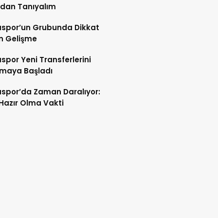
ndan Tanıyalım
spor’un Grubunda Dikkat
n Gelişme
por Yeni Transferlerini
tmaya Başladı
spor’da Zaman Daralıyor:
 Hazır Olma Vakti