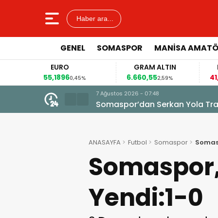
Haber ara...
GENEL
SOMASPOR
MANISA AMAT
EURO
GRAM ALTIN
FAİZ
55,1896
6.660,55
41,30
0,45%
2,59%
-0,55%
7 Ağustos 2026 - 07:48
Somaspor’dan Serkan Yola Tran
ANASAYFA
Futbol
Somaspor
Somasp
Somaspor,
Yendi:1-0