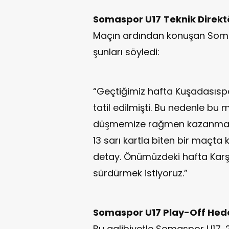
Somaspor U17
Teknik Direk
Maçın ardından konuşan Soma
şunları söyledi:
“Geçtiğimiz hafta Kuşadasıs
tatil edilmişti. Bu nedenle bu 
düşmemize rağmen kazanmayı 
13 sarı kartla biten bir maçta 
detay. Önümüzdeki hafta Karşı
sürdürmek istiyoruz.”
Somaspor U17 Play-Off Hede
Bu galibiyetle Somaspor U17, 2