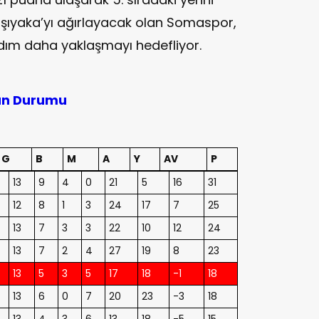
arşıyaka’yı ağırlayacak olan Somaspor,
 adım daha yaklaşmayı hedefliyor.
uan Durumu
G
B
M
A
Y
AV
P
13
9
4
0
21
5
16
31
12
8
1
3
24
17
7
25
13
7
3
3
22
10
12
24
13
7
2
4
27
19
8
23
13
5
3
5
17
18
-1
18
13
6
0
7
20
23
-3
18
13
4
3
6
13
18
-5
15