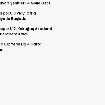
yor! Şehitler’i 4 Golle Geçti
por U13 Play-Off’a
iyetle Başladı.
spor U12, Kırkağaç Akademi
e Berabere Kaldı
a U12 Yerel Lig 4.Hafta
rı