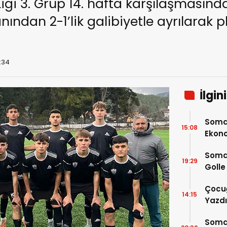
Ligi 3. Grup 14. hafta karşılaşmasın
dan 2-1’lik galibiyetle ayrılarak p
9:34
İlgin
Somas
15:08
Ekono
Kateg
Somas
19:29
Golle
Atlad
Çocu
14:15
Yazdı
Müjd
Somas