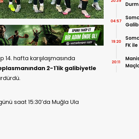
20:39
Durmu
Somas
04:57
Galib
Soma
19:20
FK il
rup 14. hafta karşılaşmasında
Manis
20:11
Maçla
plasmanından 2-1'lik galibiyetle
ürdürdü.
günü saat 15:30’da Muğla Ula