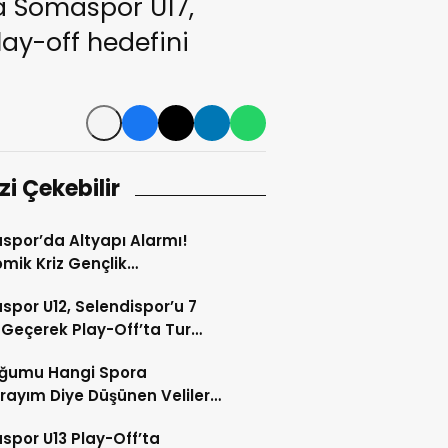
da Somaspor U17,
lay-off hedefini
izi Çekebilir
por’da Altyapı Alarmı!
mik Kriz Gençlik
orilerini Tehdit Ediyor
por U12, Selendispor’u 7
 Geçerek Play-Off’ta Tur
ı
ğumu Hangi Spora
rayım Diye Düşünen Velilere
e
por U13 Play-Off’ta