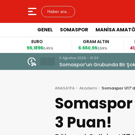
Haber ara...
GENEL
SOMASPOR
MANISA AMAT
EURO
GRAM ALTIN
FAİZ
55,1896
6.660,55
41,30
0,45%
2,59%
-0,55%
5 Ağustos 2026 - 10:34
Somaspor’un Grubunda Bir Şo
ANASAYFA
Akademi
Somaspor U17’de
Somaspor U
3 Puan!