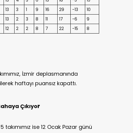
13
3
1
9
16
29
-13
10
13
2
3
8
11
17
-6
9
12
2
2
8
7
22
-15
8
kımımız, İzmir deplasmanında
ilerek haftayı puansız kapattı.
r
Sahaya Çıkıyo
5 takımımız ise 12 Ocak Pazar günü