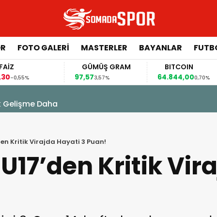
ÖR
FOTO GALERI
MASTERLER
BAYANLAR
FUTB
GÜMÜŞ GRAM
BITCOIN
97,57
64.844,00
64
3,57%
0,70%
k Gelişme Daha
n Kritik Virajda Hayati 3 Puan!
17’den Kritik Vir