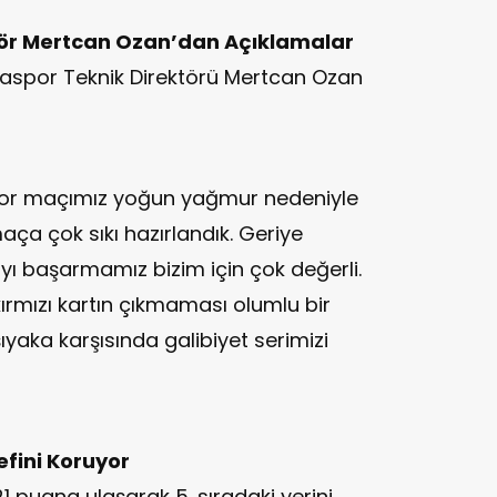
tör Mertcan Ozan’dan Açıklamalar
spor Teknik Direktörü Mertcan Ozan
por maçımız yoğun yağmur nedeniyle
maça çok sıkı hazırlandık. Geriye
başarmamız bizim için çok değerli.
kırmızı kartın çıkmaması olumlu bir
yaka karşısında galibiyet serimizi
fini Koruyor
1 puana ulaşarak 5. sıradaki yerini