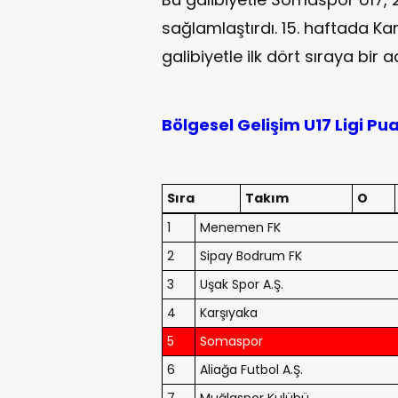
sağlamlaştırdı. 15. haftada K
galibiyetle ilk dört sıraya bir
Bölgesel Gelişim U17 Ligi P
Sıra
Takım
O
1
Menemen FK
2
Sipay Bodrum FK
3
Uşak Spor A.Ş.
4
Karşıyaka
5
Somaspor
6
Aliağa Futbol A.Ş.
7
Muğlaspor Kulübü