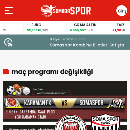
Giriş
Yap
EURO
GRAM ALTIN
FAİZ
55,1581
6.660,55
41,30
3%
0,39%
2,59%
-0,55%
8 Ağustos 2026 - 16:50
Somaspor Kombine Biletleri Satışta
maç programı değişikliği