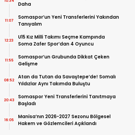
10:34
Daha
Somaspor’un Yeni Transferlerini Yakından
11:07
Tanıyalım
U15 Kız Milli Takımı Seçme Kampında
12:23
Soma Zafer Spor’dan 4 Oyuncu
Somaspor’un Grubunda Dikkat Çeken
11:55
Gelişme
Atan da Tutan da Savaştepe’de! Somalı
08:52
Yıldızlar Aynı Takımda Buluştu
Somaspor Yeni Transferlerini Tanıtmaya
20:43
Başladı
Manisa’nın 2026-2027 Sezonu Bölgesel
16:05
Hakem ve Gözlemcileri Açıklandı