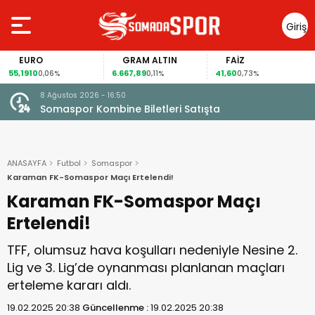
Giriş
Yap
EURO
GRAM ALTIN
FAİZ
55,1910
6.667,89
41,60
0,06%
0,11%
0,73%
8 Ağustos 2026 - 16:50
Somaspor Kombine Biletleri Satışta
ANASAYFA
Futbol
Somaspor
Karaman FK-Somaspor Maçı Ertelendi!
Karaman FK-Somaspor Maçı
Ertelendi!
TFF, olumsuz hava koşulları nedeniyle Nesine 2.
Lig ve 3. Lig’de oynanması planlanan maçları
erteleme kararı aldı.
19.02.2025 20:38
Güncellenme :
19.02.2025 20:38