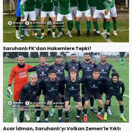
Saruhanlı FK’dan Hakemlere Tepki!
Acar İdman, Saruhanlı’yı Volkan Zemen’le Yıktı