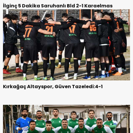
İlginç 5 Dakika Saruhanlı Bld 2-1 Karaelmas
Kırkağaç Altayspor, Güven Tazeledi:4-1