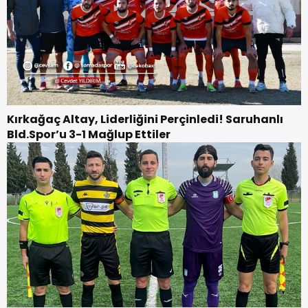
Kırkağaç Altay, Liderliğini Perçinledi! Saruhanlı
Bld.Spor’u 3-1 Mağlup Ettiler