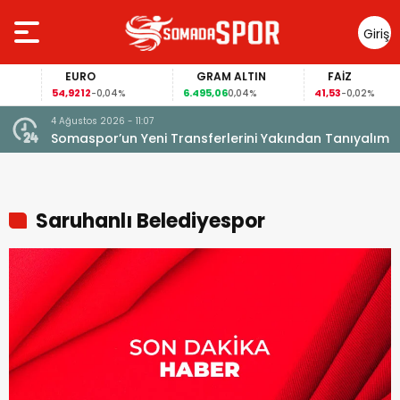
Giriş
Yap
EURO
GRAM ALTIN
FAİZ
54,9212
6.495,06
41,53
-0,04%
0,04%
-0,02%
4 Ağustos 2026 - 11:07
Somaspor’un Yeni Transferlerini Yakından Tanıyalım
Saruhanlı Belediyespor