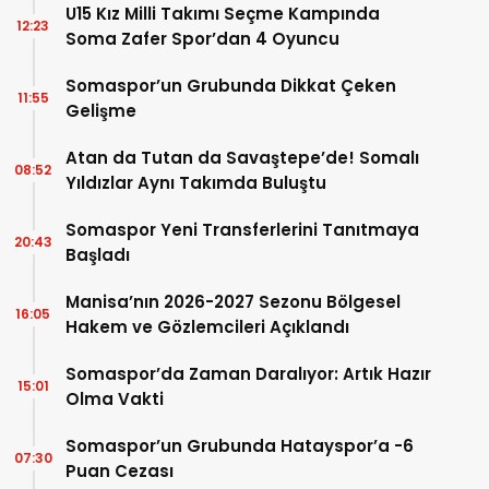
U15 Kız Milli Takımı Seçme Kampında
12:23
Soma Zafer Spor’dan 4 Oyuncu
Somaspor’un Grubunda Dikkat Çeken
11:55
Gelişme
Atan da Tutan da Savaştepe’de! Somalı
08:52
Yıldızlar Aynı Takımda Buluştu
Somaspor Yeni Transferlerini Tanıtmaya
20:43
Başladı
Manisa’nın 2026-2027 Sezonu Bölgesel
16:05
Hakem ve Gözlemcileri Açıklandı
Somaspor’da Zaman Daralıyor: Artık Hazır
15:01
Olma Vakti
Somaspor’un Grubunda Hatayspor’a -6
07:30
Puan Cezası