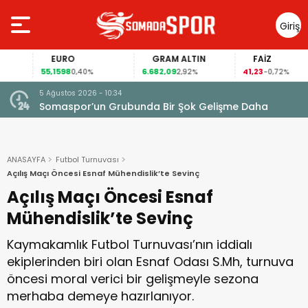
Giriş
Yap
EURO
GRAM ALTIN
FAİZ
55,1598
6.682,09
41,23
0,40%
2,92%
-0,72%
5 Ağustos 2026 - 10:34
Somaspor’un Grubunda Bir Şok Gelişme Daha
ANASAYFA
Futbol Turnuvası
Açılış Maçı Öncesi Esnaf Mühendislik’te Sevinç
Açılış Maçı Öncesi Esnaf
Mühendislik’te Sevinç
Kaymakamlık Futbol Turnuvası’nın iddialı
ekiplerinden biri olan Esnaf Odası S.Mh, turnuva
öncesi moral verici bir gelişmeyle sezona
merhaba demeye hazırlanıyor.