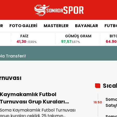
ÖR
FOTO GALERI
MASTERLER
BAYANLAR
FUTB
FAİZ
GÜMÜŞ GRAM
BITCOI
41,30
97,57
64.902,0
-0,55%
3,57%
sferi!
rnuvası
Sıca
Kaymakamlık Futbol
Somas
Turnuvası Grup Kuraları
16:50
Satış
Çekildi
Soma Kaymakamlık Futbol Turnuvası
grup kuraları çekildi. 25 takımın
Soma