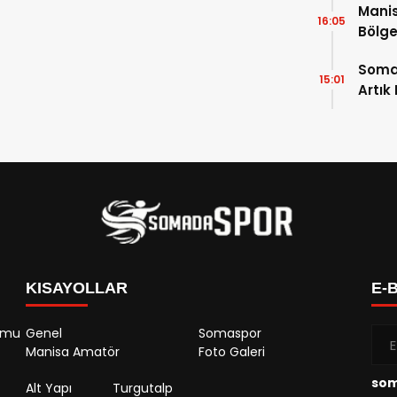
Manis
16:05
Bölge
Açıkl
Soma
15:01
Artık
KISAYOLLAR
E-
rumu
Genel
Somaspor
Manisa Amatör
Foto Galeri
so
Alt Yapı
Turgutalp