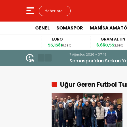
Haber ara...
GENEL
SOMASPOR
MANISA AMAT
OLAR
EURO
GRAM ALTIN
6998
55,1581
6.660,55
0,13%
0,39%
2,59%
7 Ağustos 2026 - 07:48
Somaspor’dan Serkan Yola Tran
Uğur Geren Futbol Tu