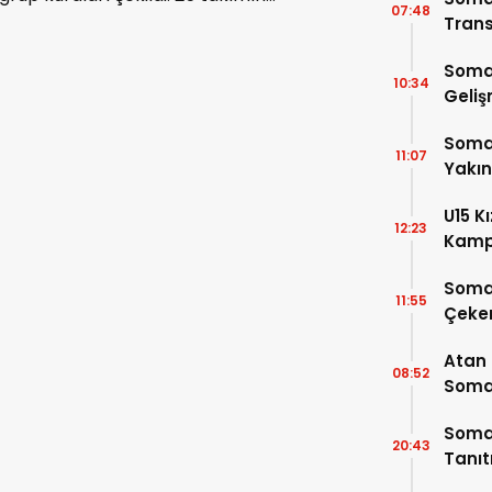
07:48
mücadele edeceği turnuva 10 Nisan’da
Trans
açılış maçıyla başlayacak. İşte detaylar!
Soma
10:34
Geli
Somas
11:07
Yakı
U15 K
12:23
Kamp
4 Oy
Soma
11:55
Çeke
Atan
08:52
Somal
Buluş
Somas
20:43
Tanı