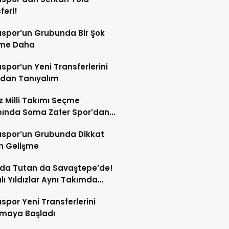
feri!
spor’un Grubunda Bir Şok
şme Daha
por’un Yeni Transferlerini
ndan Tanıyalım
ız Milli Takımı Seçme
ında Soma Zafer Spor’dan
uncu
spor’un Grubunda Dikkat
n Gelişme
 da Tutan da Savaştepe’de!
ı Yıldızlar Aynı Takımda
tu
por Yeni Transferlerini
tmaya Başladı