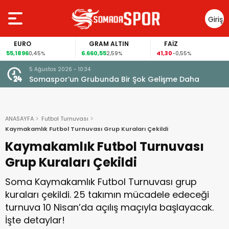
Giriş
Yap
O
GRAM ALTIN
FAİZ
GÜM
6
6.660,55
41,30
97,57
0,45%
2,59%
-0,55%
3,
5 Ağustos 2026 - 10:34
Somaspor’un Grubunda Bir Şok Gelişme Daha
ANASAYFA
Futbol Turnuvası
Kaymakamlık Futbol Turnuvası Grup Kuraları Çekildi
Kaymakamlık Futbol Turnuvası
Grup Kuraları Çekildi
Soma Kaymakamlık Futbol Turnuvası grup
kuraları çekildi. 25 takımın mücadele edeceği
turnuva 10 Nisan’da açılış maçıyla başlayacak.
İşte detaylar!