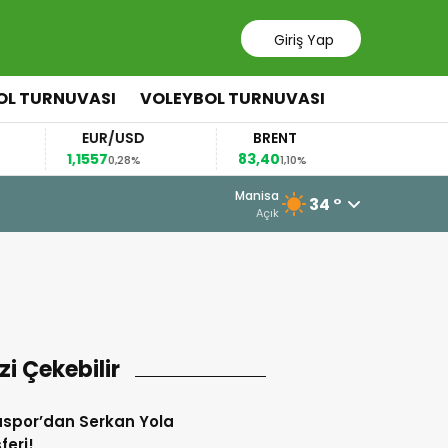
Giriş Yap
OL TURNUVASI
VOLEYBOL TURNUVASI
EUR/USD
BRENT
ÇEYRE
1,1557
83,40
10.914,
0,28%
1,10%
3 Ağustos 2026 - 12:23
Manisa
34 °
U15 Kız Milli Tak
Açık
izi Çekebilir
spor’dan Serkan Yola
feri!