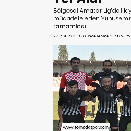
Bölgesel Amatör Lig’de ilk 
mücadele eden Yunusemre Bl
tamamladı
27.12.2022 15:35
Güncellenme :
27.12.2022