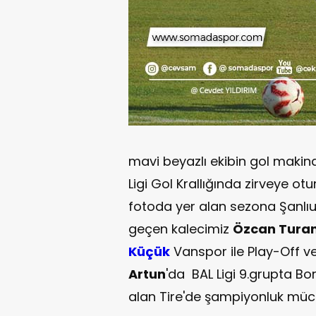
mavi beyazlı ekibin gol makin
Ligi Gol Krallığında zirveye ot
fotoda yer alan sezona Şanlı
geçen kalecimiz
Özcan Tura
Küçük
Vanspor ile Play-Off v
Artun
'da BAL Ligi 9.grupta Bo
alan Tire'de şampiyonluk mücad