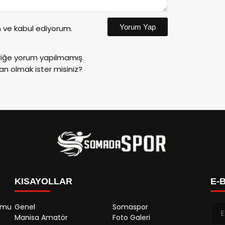
Yorum Yap
ve kabul ediyorum.
riğe yorum yapılmamış.
an olmak ister misiniz?
KISAYOLLAR
E-
rumu
Genel
Somaspor
Manisa Amatör
Foto Galeri