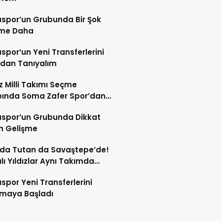
spor’un Grubunda Bir Şok
şme Daha
por’un Yeni Transferlerini
ndan Tanıyalım
ız Milli Takımı Seçme
ında Soma Zafer Spor’dan
uncu
spor’un Grubunda Dikkat
n Gelişme
 da Tutan da Savaştepe’de!
ı Yıldızlar Aynı Takımda
tu
por Yeni Transferlerini
tmaya Başladı