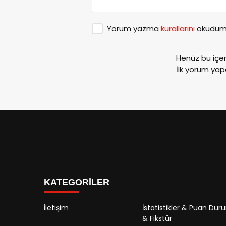
Yorum yazma
kurallarını
okudum 
Henüz bu içe
İlk yorum yap
KATEGORİLER
İletişim
İstatistikler & Puan Du
& Fikstür