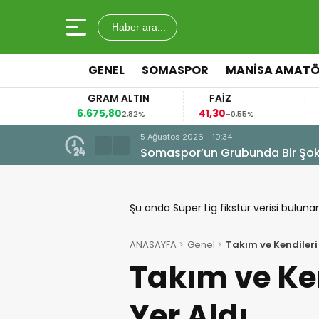
Haber ara...
GENEL
SOMASPOR
MANISA AMAT
GRAM ALTIN
FAİZ
6.675,80
41,30
9
9%
2,82%
-0,55%
4 Ağustos 2026 - 11:
Somaspor’un Y
Şu anda Süper Lig fikstür verisi buluna
ANASAYFA
Genel
Takım ve Kendileri 
Takım ve Ken
Yer Aldı