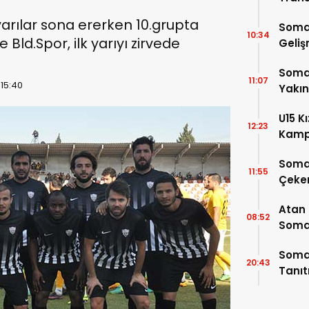
yarılar sona ererken 10.grupta
Soma
10:34
d.Spor, ilk yarıyı zirvede
Geli
Somas
11:07
 15:40
Yakı
U15 K
12:23
Kamp
4 Oy
Soma
11:55
Çeke
Atan
08:52
Somal
Buluş
Somas
20:43
Tanı