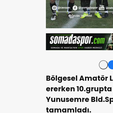
Bölgesel Amatör Li
ererken 10.grupt
Yunusemre Bld.Spor
tamamladı.