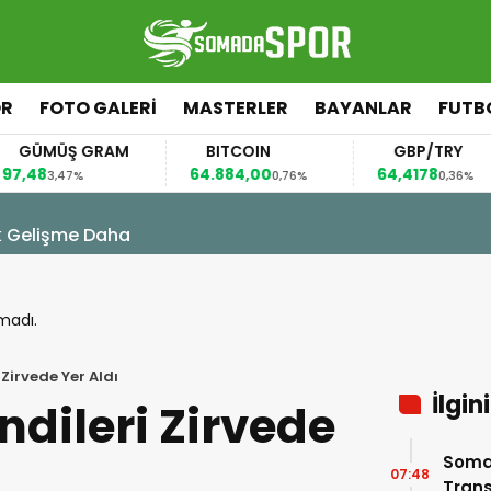
ÖR
FOTO GALERI
MASTERLER
BAYANLAR
FUTB
GÜMÜŞ GRAM
BITCOIN
GBP/TRY
7,48
64.884,00
64,4178
3,47%
0,76%
0,36%
07
eni Transferlerini Yakından Tanıyalım
madı.
Zirvede Yer Aldı
İlgin
dileri Zirvede
Soma
07:48
Trans