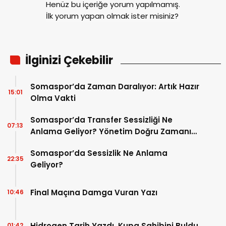
Henüz bu içeriğe yorum yapılmamış.
İlk yorum yapan olmak ister misiniz?
İlginizi Çekebilir
Somaspor’da Zaman Daralıyor: Artık Hazır
15:01
Olma Vakti
Somaspor’da Transfer Sessizliği Ne
07:13
Anlama Geliyor? Yönetim Doğru Zamanı
mı Bekliyor?
Somaspor’da Sessizlik Ne Anlama
22:35
Geliyor?
Final Maçına Damga Vuran Yazı
10:46
Hidrogen Tarih Yazdı, Kupa Sahibini Buldu
01:42