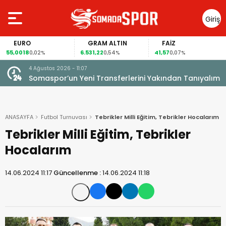
Giriş
Yap
RO
GRAM ALTIN
FAİZ
GÜM
18
6.531,22
41,57
94,34
0,02%
0,54%
0,07%
-
4 Ağustos 2026 - 11:07
Somaspor’un Yeni Transferlerini Yakından Tanıyalım
ANASAYFA
Futbol Turnuvası
Tebrikler Milli Eğitim, Tebrikler Hocalarım
Tebrikler Milli Eğitim, Tebrikler
Hocalarım
14.06.2024 11:17
Güncellenme :
14.06.2024 11:18