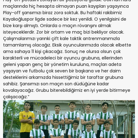
maçlarında hiç hesapta olmayan puan kayıpları yaşayınca
Play-off şansımızı biraz zora soktuk. Bu haftaki rakibimiz
Kayalıoğluspor ligde sadece bir kez yenildi. O yenilgisini de
bize karşı almıştı. Onlarda o maçın rövanşını almak
isteyeceklerdir. Zor bir ortam ve maç bizi bekliyor olacak.
Çalışmalarımızı yarınki çift kale taktik antrenmanımızla
tamamlamış olacağız. Eksik oyuncularımızda olacak elbette
ama sahaya 11 kişi çıkacağız. Sonuç ne olursa olsun çok
karakterli ve mücadeleci bir oyuncu grubuna, ellerinden
geleni yapan genç bir yönetim kuruluna, maçları adeta
yaşayan ve futbolu çok seven bir başkana ve her daim
desteklerini arkamızda hissettiğimiz bir taraftar grubuna
sahibiz. Şansımızı son maçın son düdüğüne kadar
kovalayacağız. Grubu biterebildiğimiz en iyi yerde bitirmeye
çalışacağız.”