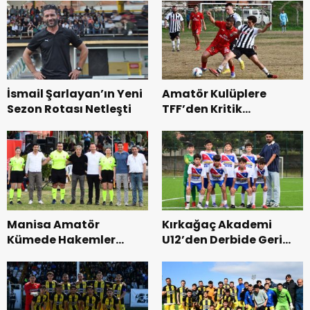
İsmail Şarlayan’ın Yeni
Amatör Kulüplere
Sezon Rotası Netleşti
TFF’den Kritik
Hatırlatma
Manisa Amatör
Kırkağaç Akademi
Kümede Hakemler
U12’den Derbide Geri
Açıklandı
Dönüş