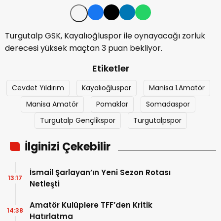
Turgutalp GSK, Kayalıoğluspor ile oynayacağı zorluk
derecesi yüksek maçtan 3 puan bekliyor.
Etiketler
Cevdet Yıldırım
Kayalıoğluspor
Manisa 1.Amatör
Manisa Amatör
Pomaklar
Somadaspor
Turgutalp Gençlikspor
Turgutalpspor
İlginizi Çekebilir
İsmail Şarlayan’ın Yeni Sezon Rotası
13:17
Netleşti
Amatör Kulüplere TFF’den Kritik
14:38
Hatırlatma