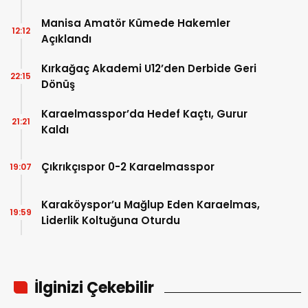
Manisa Amatör Kümede Hakemler
12:12
Açıklandı
Kırkağaç Akademi U12’den Derbide Geri
22:15
Dönüş
Karaelmasspor’da Hedef Kaçtı, Gurur
21:21
Kaldı
Çıkrıkçıspor 0-2 Karaelmasspor
19:07
Karaköyspor’u Mağlup Eden Karaelmas,
19:59
Liderlik Koltuğuna Oturdu
İlginizi Çekebilir