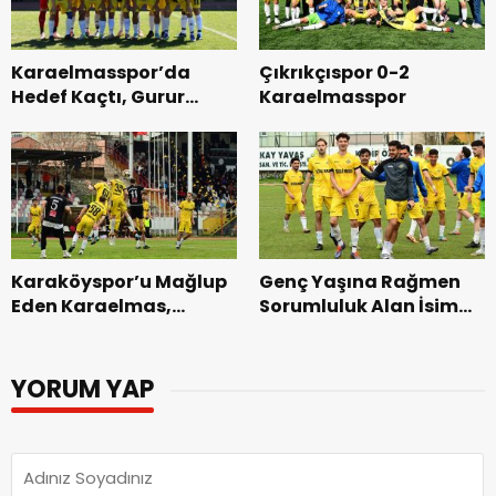
Karaelmasspor’da
Çıkrıkçıspor 0-2
Hedef Kaçtı, Gurur
Karaelmasspor
Kaldı
Karaköyspor’u Mağlup
Genç Yaşına Rağmen
Eden Karaelmas,
Sorumluluk Alan İsim
Liderlik Koltuğuna
Alperen Parça
Oturdu
YORUM YAP