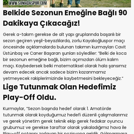
Belkide Sezonun Emeğine Bağlı 90
Dakikaya Çıkacağız!
Gerek a-takım gerekse de alt yapı gruplarında başarılı bir
sezon geçiren yeşil-beyazlılarda, zorlu Kayalıoğluspor maçı
öncesinde açıklamalarda bulunan takımın kurmayları Cavit
Üstünbaş ve Caner Başaran şunları söylediler: ”Belki de koca
bir sezonun emeğine bağlı, bizim açımızdan ölüm kalım
maçı. Kaybedersek belki matematiksel olarak hala şansımız
devam edecek ancak sadece bizim kazanmamız
yetmeyecek rakiplerimizinde kaybetmesini bekleyeceğiz.”
Lige Tutunmak Olan Hedefimiz
Play-Off Oldu.
Kurmaylar, ”Sezon başında hedef olarak 1. Amatörde
tutunmak olarak koyduğumuz hedefi düzenli çalışmalarımız
ve gerek yönetim gerek teknik ekip gerek fedakar oyuncu
grubumuz ve gerekse taraftar olarak yakaladığımız hava ile
Play-off potasını zorlayan bir pozisyona geldik. Gölmarmara