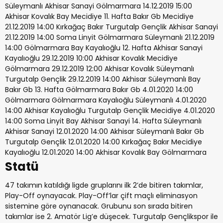
Süleymanlı Akhisar Sanayi Gölmarmara 14.12.2019 15:00
Akhisar Kovalık Bay Mecidiye 11. Hafta Bakır Gb Mecidiye
21.12.2019 14:00 Kırkağaç Bakır Turgutalp Gençlik Akhisar Sanayi
21.12.2019 14:00 Soma Linyit Gölmarmara Süleymanlı 21.12.2019
14:00 Gölmarmara Bay Kayalıoğlu 12. Hafta Akhisar Sanayi
Kayalıoğlu 29.12.2019 10:00 Akhisar Kovalık Mecidiye
Gölmarmara 29.12.2019 12:00 Akhisar Kovalık Süleymanlı
Turgutalp Gençlik 29.12.2019 14:00 Akhisar Süleymanlı Bay
Bakır Gb 13. Hafta Gölmarmara Bakır Gb 4.01.2020 14:00
Gölmarmara Gölmarmara Kayalıoğlu Süleymanlı 4.01.2020
14:00 Akhisar Kayalıoğlu Turgutalp Gençlik Mecidiye 4.01.2020
14:00 Soma Linyit Bay Akhisar Sanayi 14. Hafta Süleymanlı
Akhisar Sanayi 12.01.2020 14:00 Akhisar Süleymanlı Bakır Gb
Turgutalp Gençlik 12.01.2020 14:00 Kırkağaç Bakır Mecidiye
Kayalıoğlu 12.01.2020 14:00 Akhisar Kovalık Bay Gölmarmara
Statü
47 takımın katıldığı ligde gruplarını ilk 2’de bitiren takımlar,
Play-Off oynayacak. Play-Off’lar çift maçlı eliminasyon
sistemine göre oynanacak. Grubunu son sırada bitiren
takımlar ise 2. Amatör Lig’e düşecek. Turgutalp Gençlikspor ile