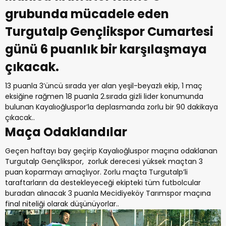
grubunda mücadele eden
Turgutalp Gençlikspor Cumartesi
günü 6 puanlık bir karşılaşmaya
çıkacak.
13 puanla 3’üncü sırada yer alan yeşil-beyazlı ekip, 1 maç
eksiğine rağmen 18 puanla 2.sırada gizli lider konumunda
bulunan Kayalıoğluspor’la deplasmanda zorlu bir 90 dakikaya
çıkacak..
Maça Odaklandılar
Geçen haftayı bay geçirip Kayalıoğluspor maçına odaklanan
Turgutalp Gençlikspor, zorluk derecesi yüksek maçtan 3
puan koparmayı amaçlıyor. Zorlu maçta Turgutalp’li
taraftarların da destekleyeceği ekipteki tüm futbolcular
buradan alınacak 3 puanla Mecidiyeköy Tarımspor maçına
final niteliği olarak düşünüyorlar..