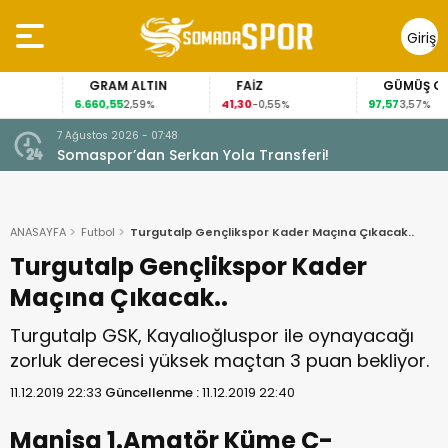
Giriş
Yap
GRAM ALTIN
FAİZ
GÜMÜŞ GRAM
6.660,55
41,30
97,57
2,59%
-0,55%
3,57%
7 Ağustos 2026 - 07:48
Somaspor’dan Serkan Yola Transferi!
ANASAYFA
Futbol
Turgutalp Gençlikspor Kader Maçına Çıkacak..
Turgutalp Gençlikspor Kader
Maçına Çıkacak..
Turgutalp GSK, Kayalıoğluspor ile oynayacağı
zorluk derecesi yüksek maçtan 3 puan bekliyor.
11.12.2019 22:33
Güncellenme :
11.12.2019 22:40
Manisa 1.Amatör Küme C-