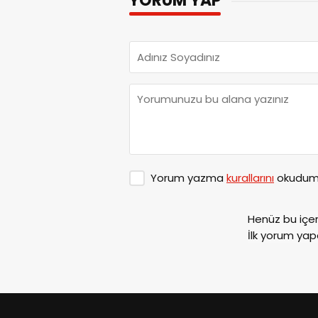
YORUM YAP
Yorum yazma
kurallarını
okudum 
Henüz bu içe
İlk yorum yap