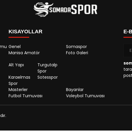
KISAYOLLAR
E-
rumu
Genel
Somaspor
Manisa Amatör
Foto Galeri
so
Alt Yapı
Turgutalp
tara
Spor
post
Karaelmas
Sotesspor
Spor
Masterler
Bayanlar
Futbol Turnuvası
Voleybol Turnuvası
ır.