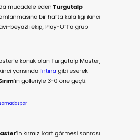
da mücadele eden
Turgutalp
lanmasına bir hafta kala ligi ikinci
avi-beyazlı ekip, Play-Off’a grup
aster’e konuk olan Turgutalp Master,
kinci yarısında
fırtına
gibi eserek
Sırım
’ın golleriyle 3-0 öne geçti.
Master
’in kırmızı kart görmesi sonrası