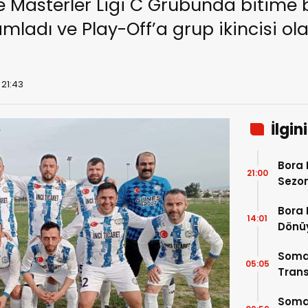
e Masterler Ligi C Grubunda bitime 
ladı ve Play-Off’a grup ikincisi ol
 21:43
İlgin
Bora 
21:00
Sezon
Bora 
14:01
Dönü
Soma
05:05
Trans
Soma