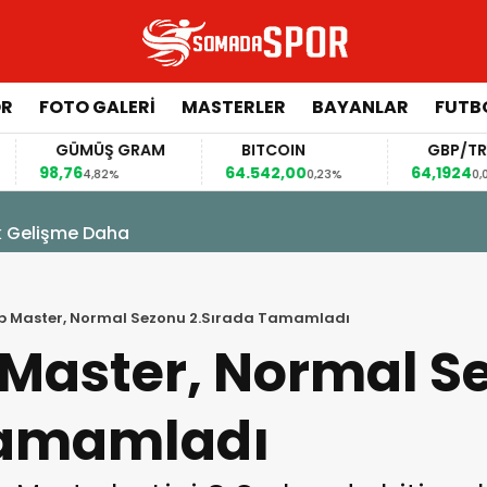
ÖR
FOTO GALERI
MASTERLER
BAYANLAR
FUTB
GÜMÜŞ GRAM
BITCOIN
GBP/TRY
8,76
64.542,00
64,1924
4,82%
0,23%
0,01%
k Gelişme Daha
p Master, Normal Sezonu 2.Sırada Tamamladı
 Master, Normal S
Tamamladı