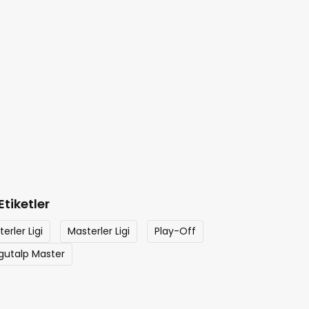
Etiketler
erler Ligi
Masterler Ligi
Play-Off
gutalp Master