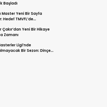
k Başladı
Master Yeni Bir Sayfa
r: Hedef TMVFL’de
iyonluk
r Çakır’dan Yeni Bir Hikaye
a Zamanı
asterler Ligi’nde
lmayacak Bir Sezon: Dinçer
ın Ayak İzleri