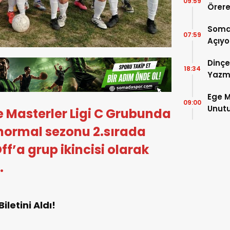
09:59
Örere
Soma 
07:59
Açıyo
Şamp
Dinçe
18:34
Yazm
Ege M
09:00
Unutu
e Masterler Ligi C Grubunda
Çakır’
 normal sezonu 2.sırada
’a grup ikincisi olarak
.
letini Aldı!