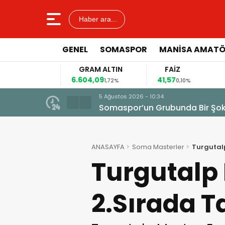
Haber ara...
GENEL
SOMASPOR
MANISA AMAT
GRAM ALTIN
FAİZ
6.604,09
41,57
9
3%
1,72%
0,10%
5 Ağustos 2026 - 10:34
Somaspor’un Grubunda Bir Şo
ANASAYFA
Soma Masterler
Turgutal
Turgutalp
2.Sırada 