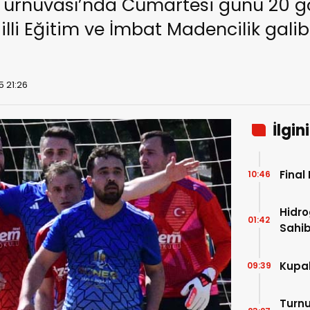
rnuvası’nda Cumartesi günü 20 gol 
Milli Eğitim ve İmbat Madencilik galib
5 21:26
İlgin
Final
10:46
Hidro
01:42
Sahib
Kupal
09:39
Turnu