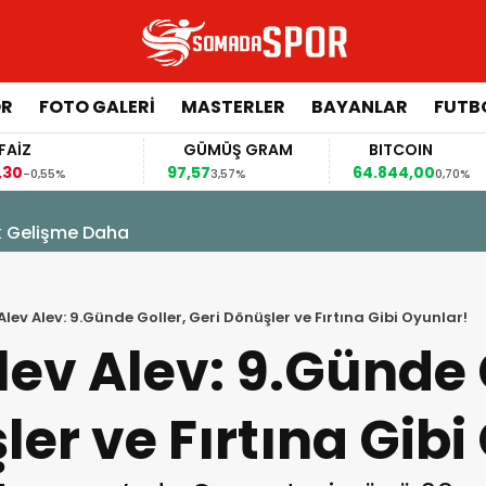
ÖR
FOTO GALERI
MASTERLER
BAYANLAR
FUTB
GÜMÜŞ GRAM
BITCOIN
GBP/TRY
97,57
64.844,00
64,4492
3,57%
0,70%
0,4
k Gelişme Daha
lev Alev: 9.Günde Goller, Geri Dönüşler ve Fırtına Gibi Oyunlar!
ev Alev: 9.Günde 
ler ve Fırtına Gibi