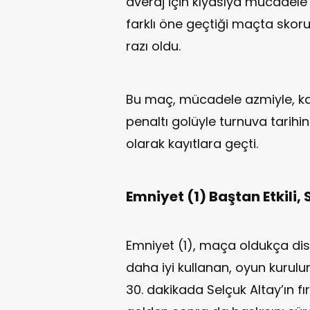
averaj için kıyasıya mücadele et
farklı öne geçtiği maçta skor
razı oldu.
Bu maç, mücadele azmiyle, ka
penaltı golüyle turnuva tarihi
olarak kayıtlara geçti.
Emniyet (1) Baştan Etkili,
Emniyet (1), maça oldukça disip
daha iyi kullanan, oyun kurul
30. dakikada Selçuk Altay’ın fı