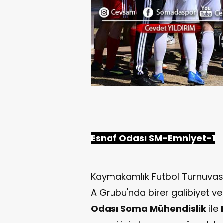
Esnaf Odası SM-Emniyet-1
Kaymakamlık Futbol Turnuvası
A Grubu'nda birer galibiyet 
Odası Soma Mühendislik
ile