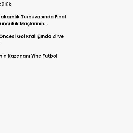
cülük
akamlık Turnuvasında Final
üncülük Maçlarının
leri Açıklandı
 Öncesi Gol Krallığında Zirve
ı
nin Kazananı Yine Futbol