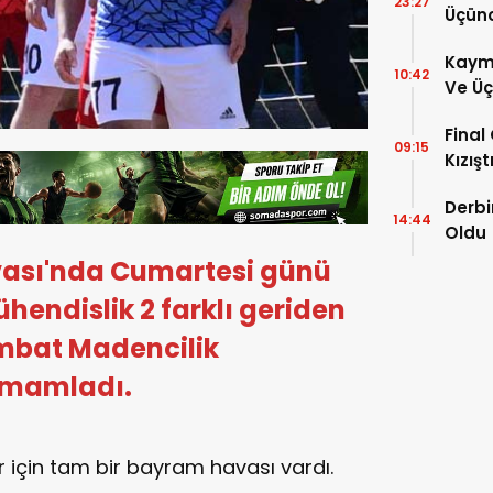
23:27
Üçün
Kaym
10:42
Ve Üç
Hakem
Final
09:15
Kızışt
Derbi
14:44
Oldu
ası'nda Cumartesi günü
hendislik 2 farklı geriden
 İmbat Madencilik
tamamladı.
 için tam bir bayram havası vardı.