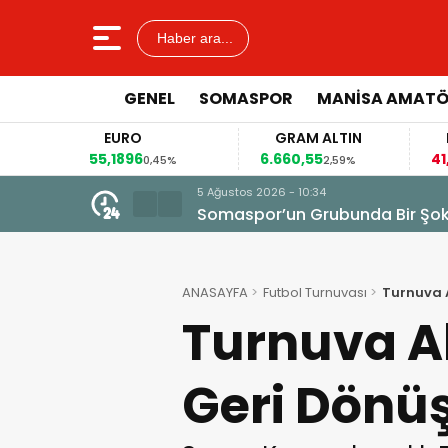
Haber ara...
GENEL
SOMASPOR
MANISA AMAT
O
GRAM ALTIN
FAİZ
96
6.660,55
41,30
0,45%
2,59%
-0,55%
5 Ağustos 2026 - 10:34
Somaspor’un Grubunda Bir Şo
ANASAYFA
Futbol Turnuvası
Turnuva A
Turnuva Al
Geri Dönüş