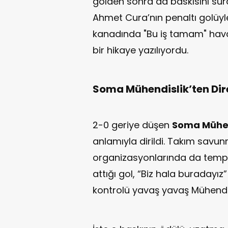
golden sonra da baskısını sürd
Ahmet Cura’nın penaltı golüyle
kanadında "Bu iş tamam" ha
bir hikaye yazılıyordu.
Soma Mühendislik’ten Dir
2-0 geriye düşen
Soma Mühen
anlamıyla dirildi. Takım savun
organizasyonlarında da tempo 
attığı gol, “Biz hala buradayı
kontrolü yavaş yavaş Mühendis