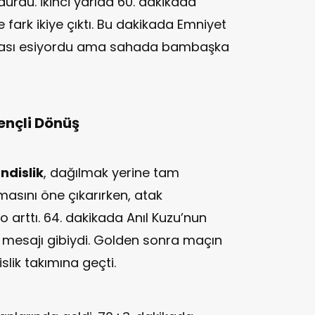
ürdü. İkinci yarıda 60. dakikada
 fark ikiye çıktı. Bu dakikada Emniyet
vası esiyordu ama sahada bambaşka
ençli Dönüş
dislik
, dağılmak yerine tam
masını öne çıkarırken, atak
arttı. 64. dakikada Anıl Kuzu’nun
z” mesajı gibiydi. Golden sonra maçın
lik takımına geçti.