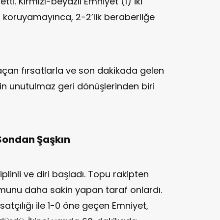
ti. Kırmızı-beyazlı Emniyet (1) iki
u koruyamayınca, 2-2’lik beraberliğe
çan fırsatlarla ve son dakikada gelen
nin unutulmaz geri dönüşlerinden biri
 Sondan Şaşkın
linli ve diri başladı. Topu rakipten
umunu daha sakin yapan taraf onlardı.
rsatçılığı ile 1-0 öne geçen Emniyet,