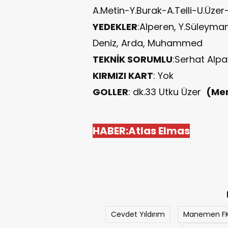
A.Metin-Y.Burak-A.Telli-U.Üzer
YEDEKLER
:Alperen, Y.Süleyman
Deniz, Arda, Muhammed
TEKNİK SORUMLU
:Serhat Alpa
KIRMIZI KART
: Yok
GOLLER
: dk.33 Utku Üzer
(Me
HABER:Atlas Elmas
Cevdet Yıldırım
Manemen FK