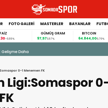
ÖR
FOTO GALERI
MASTERLER
BAYANLAR
FUTB
Z
GÜMÜŞ GRAM
BITCOIN
97,57
64.844,00
-0,55%
3,57%
0,70%
k Gelişme Daha
gi:Somaspor 0-1 Menemen FK
m Ligi:Somaspor 0
FK