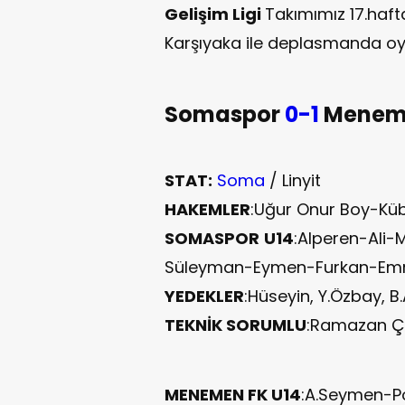
Gelişim Ligi
Takımımız 17.haf
Karşıyaka ile deplasmanda o
Somaspor
0-1
Menem
STAT:
Soma
/ Linyit
HAKEMLER
:Uğur Onur Boy-K
SOMASPOR
U14
:Alperen-Ali
Süleyman-Eymen-Furkan-Emr
YEDEKLER
:Hüseyin, Y.Özbay, B
TEKNİK SORUMLU
:Ramazan Ç
MENEMEN FK U14
:A.Seymen-P