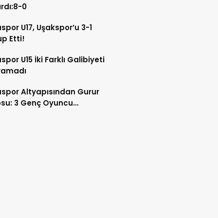
rdı:8-0
por U17, Uşakspor’u 3-1
p Etti!
por U15 İki Farklı Galibiyeti
yamadı
spor Altyapısından Gurur
osu: 3 Genç Oyuncu
syonel Oldu!