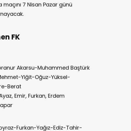
ta maçını 7 Nisan Pazar günü
ynayacak.
en FK
übranur Akarsu-Muhammed Baştürk
-Mehmet-Yiğit-Oğuz-Yüksel-
e-Berat
.Ayaz, Emir, Furkan, Erdem
apar
oyraz-Furkan-Yağız-Ediz-Tahir-