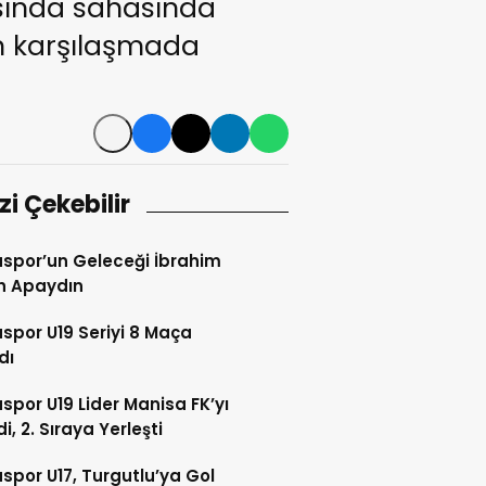
asında sahasında
n karşılaşmada
izi Çekebilir
or’un Geleceği İbrahim
h Apaydın
por U19 Seriyi 8 Maça
dı
por U19 Lider Manisa FK’yı
i, 2. Sıraya Yerleşti
por U17, Turgutlu’ya Gol