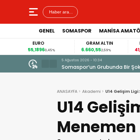
Haber ara...
GENEL
SOMASPOR
MANISA AMAT
EURO
GRAM ALTIN
FAİ
55,1896
6.660,55
41,30
0,45%
2,59%
5 Ağustos 2026 - 10:34
Somaspor’un Grubunda Bir Şo
ANASAYFA
Akademi
U14 Gelişim Li
U14 Gelişi
Menemen 