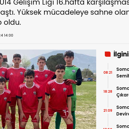
14 Gelişim Ligi 16.hafta karşılaşm
laştı. Yüksek mücadeleye sahne ola
 oldu.
4 14:00
İlgin
Somasp
08:21
Semi
Somas
18:28
Çıkar
Somas
21:09
Devird
Somas