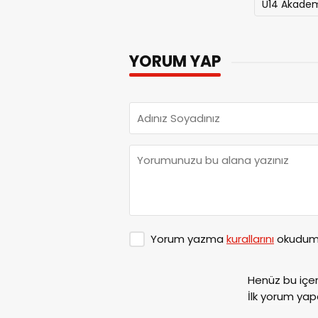
U14 Akade
YORUM YAP
Yorum yazma
kurallarını
okudum 
Henüz bu içe
İlk yorum yap