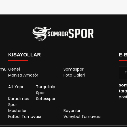
KISAYOLLAR
E-
rumu
Genel
Somaspor
Manisa Amatör
Foto Galeri
so
Alt Yapı
Turgutalp
tara
Spor
post
Karaelmas
Sotesspor
Spor
Masterler
Bayanlar
Futbol Turnuvası
Voleybol Turnuvası