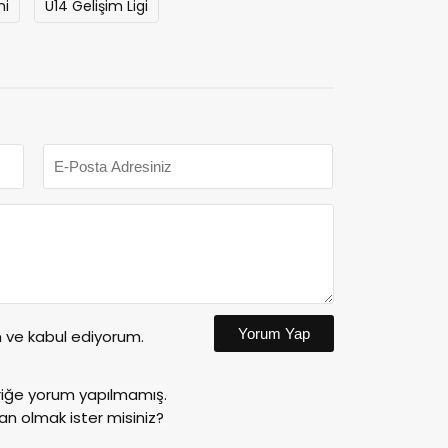
mi
U14 Gelişim Ligi
Yorum Yap
ve kabul ediyorum.
riğe yorum yapılmamış.
an olmak ister misiniz?