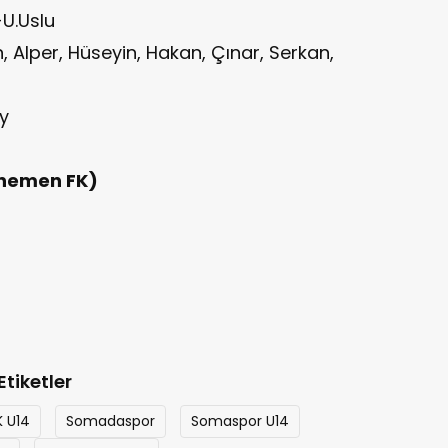
-U.Uslu
, Alper, Hüseyin, Hakan, Çınar, Serkan,
y
nemen FK)
Etiketler
 U14
Somadaspor
Somaspor U14