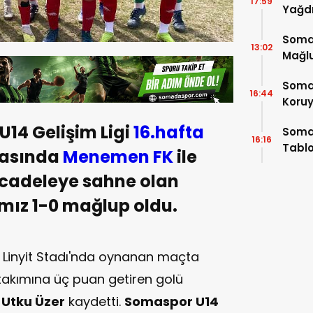
17:59
Yağdı
Somas
13:02
Mağlu
Somas
16:44
Koru
14 Gelişim Ligi
16.hafta
Soma
16:16
Tabl
hasında
Menemen FK
ile
Profe
ücadeleye sahne olan
mız 1-0 mağlup oldu.
da Linyit Stadı'nda oynanan maçta
akımına üç puan getiren golü
n
Utku Üzer
kaydetti.
Somaspor U14