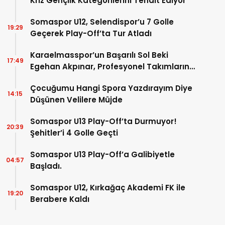
Kriz Gençlik Kategorilerini Tehdit Ediyor
Somaspor U12, Selendispor’u 7 Golle
19:29
Geçerek Play-Off’ta Tur Atladı
Karaelmasspor’un Başarılı Sol Beki
17:49
Egehan Akpınar, Profesyonel Takımların
Radarında
Çocuğumu Hangi Spora Yazdırayım Diye
14:15
Düşünen Velilere Müjde
Somaspor U13 Play-Off’ta Durmuyor!
20:39
Şehitler’i 4 Golle Geçti
Somaspor U13 Play-Off’a Galibiyetle
04:57
Başladı.
Somaspor U12, Kırkağaç Akademi FK ile
19:20
Berabere Kaldı