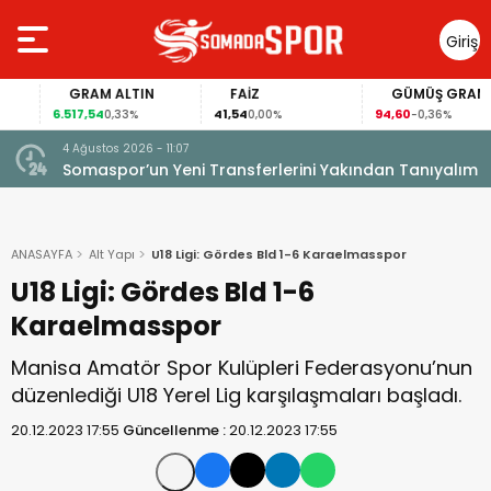
Giriş
Yap
GRAM ALTIN
FAİZ
GÜMÜŞ GRAM
6.517,54
41,54
94,60
0,33%
0,00%
-0,36%
4 Ağustos 2026 - 11:07
Somaspor’un Yeni Transferlerini Yakından Tanıyalım
ANASAYFA
Alt Yapı
U18 Ligi: Gördes Bld 1-6 Karaelmasspor
U18 Ligi: Gördes Bld 1-6
Karaelmasspor
Manisa Amatör Spor Kulüpleri Federasyonu’nun
düzenlediği U18 Yerel Lig karşılaşmaları başladı.
20.12.2023 17:55
Güncellenme :
20.12.2023 17:55