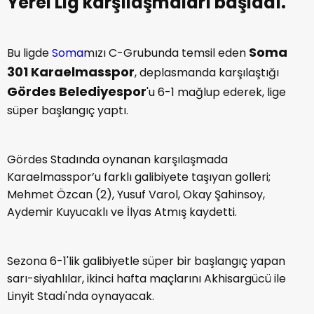
Yerel Lig karşılaşmaları başladı.
Soma
Bu ligde
Soma
mızı C-Grubunda temsil eden
301 Karaelmasspor
, deplasmanda karşılaştığı
Gördes Belediyespor
'u 6-1 mağlup ederek, lige
süper başlangıç yaptı.
Gördes Stadında oynanan karşılaşmada
Karaelmasspor’u farklı galibiyete taşıyan golleri;
Mehmet Özcan (2), Yusuf Varol, Okay Şahinsoy,
Aydemir Kuyucaklı ve İlyas Atmış kaydetti.
Sezona 6-1'lik galibiyetle süper bir başlangıç yapan
sarı-siyahlılar, ikinci hafta maçlarını Akhisargücü ile
Linyit Stadı'nda oynayacak.