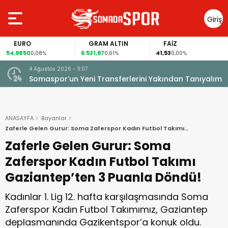
Giriş
Yap
EURO
GRAM ALTIN
FAİZ
54,9850
6.531,97
41,53
0,08%
0,61%
0,00%
4 Ağustos 2026 - 11:07
Somaspor’un Yeni Transferlerini Yakından Tanıyalım
ANASAYFA
Bayanlar
Zaferle Gelen Gurur: Soma Zaferspor Kadın Futbol Takımı
Gaziantep’ten 3 Puanla Döndü!
Zaferle Gelen Gurur: Soma
Zaferspor Kadın Futbol Takımı
Gaziantep’ten 3 Puanla Döndü!
Kadınlar 1. Lig 12. hafta karşılaşmasında Soma
Zaferspor Kadın Futbol Takımımız, Gaziantep
deplasmanında Gazikentspor’a konuk oldu.