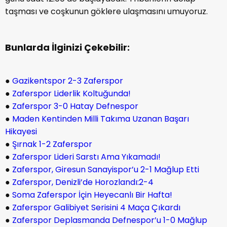
taşması ve coşkunun göklere ulaşmasını umuyoruz.
Bunlarda İlginizi Çekebilir:
●
Gazikentspor 2-3 Zaferspor
●
Zaferspor Liderlik Koltuğunda!
●
Zaferspor 3-0 Hatay Defnespor
●
Maden Kentinden Milli Takıma Uzanan Başarı
Hikayesi
●
Şırnak 1-2 Zaferspor
●
Zaferspor Lideri Sarstı Ama Yıkamadı!
●
Zaferspor, Giresun Sanayispor’u 2-1 Mağlup Etti
●
Zaferspor, Denizli’de Horozlandı:2-4
●
Soma Zaferspor İçin Heyecanlı Bir Hafta!
●
Zaferspor Galibiyet Serisini 4 Maça Çıkardı
●
Zaferspor Deplasmanda Defnespor’u 1-0 Mağlup