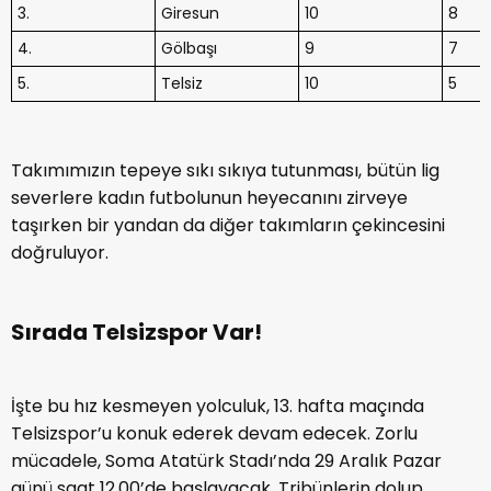
3.
Giresun
10
8
4.
Gölbaşı
9
7
5.
Telsiz
10
5
Takımımızın tepeye sıkı sıkıya tutunması, bütün lig
severlere kadın futbolunun heyecanını zirveye
taşırken bir yandan da diğer takımların çekincesini
doğruluyor.
Sırada Telsizspor Var!
İşte bu hız kesmeyen yolculuk, 13. hafta maçında
Telsizspor’u konuk ederek devam edecek. Zorlu
mücadele, Soma Atatürk Stadı’nda 29 Aralık Pazar
günü saat 12.00’de başlayacak. Tribünlerin dolup