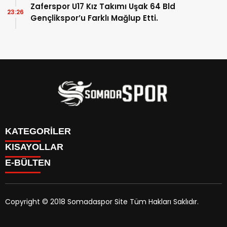
Zaferspor U17 Kız Takımı Uşak 64 Bld
23:26
Gençlikspor’u Farklı Mağlup Etti.
KATEGORİLER
KISAYOLLAR
İletişim
E-BÜLTEN
İstatistikler & Puan Durumu & Fikstür
Genel
Reklam Ver
Somaspor
Futbol Turnuva Puan Durumu
Manisa Amatör
Yayın Politikamız
Copyright © 2018 Somadaspor Site Tüm Hakları Saklıdır.
Yazarlar
Alt Yapı
somadaspor.com
e-bültenine abone olarak, tarafınıza
Turgutalp Spor