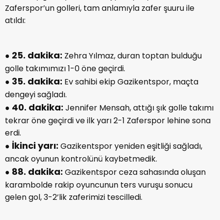
Zaferspor’un golleri, tam anlamıyla zafer şuuru ile
atıldı:
25. dakika:
●
Zehra Yılmaz, duran toptan bulduğu
golle takımımızı 1-0 öne geçirdi.
35. dakika:
●
Ev sahibi ekip Gazikentspor, maçta
dengeyi sağladı.
40. dakika:
●
Jennifer Mensah, attığı şık golle takımı
tekrar öne geçirdi ve ilk yarı 2-1 Zaferspor lehine sona
erdi.
İkinci yarı:
●
Gazikentspor yeniden eşitliği sağladı,
ancak oyunun kontrolünü kaybetmedik.
88. dakika:
●
Gazikentspor ceza sahasında oluşan
karambolde rakip oyuncunun ters vuruşu sonucu
gelen gol, 3-2’lik zaferimizi tescilledi.