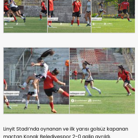
Linyit Stadı’nda oynanan ve ilk yarısı golsüz kapanan
maçtan Konak Belediyespor 2-0 galip ayrıldı.