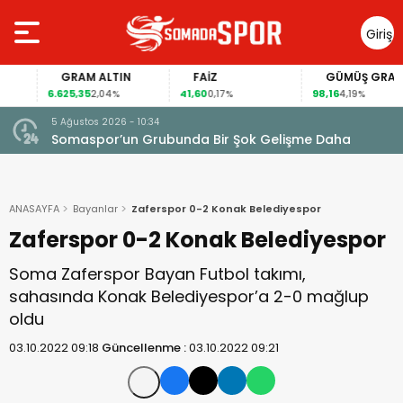
Giriş
Yap
GRAM ALTIN
FAİZ
GÜMÜŞ GRAM
6.625,35
41,60
98,16
2,04%
0,17%
4,19%
5 Ağustos 2026 - 10:34
Somaspor’un Grubunda Bir Şok Gelişme Daha
ANASAYFA
Bayanlar
Zaferspor 0-2 Konak Belediyespor
Zaferspor 0-2 Konak Belediyespor
Soma Zaferspor Bayan Futbol takımı,
sahasında Konak Belediyespor’a 2-0 mağlup
oldu
03.10.2022 09:18
Güncellenme :
03.10.2022 09:21