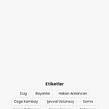
Etiketler
3.Lig
Bayanlar
Hakan Arslancan
Özge Kambay
Şevval Üstünsoy
Soma