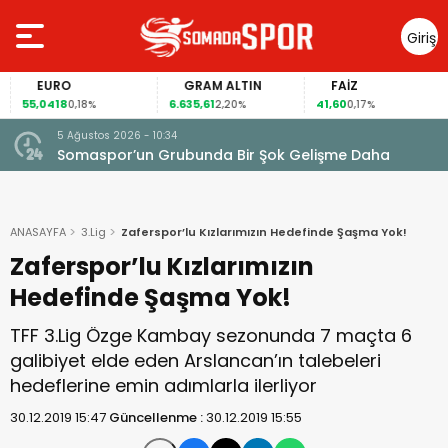
Giriş
Yap
EURO
GRAM ALTIN
FAİZ
55,0418
6.635,61
41,60
0,18%
2,20%
0,17%
5 Ağustos 2026 - 10:34
Somaspor’un Grubunda Bir Şok Gelişme Daha
ANASAYFA
3.Lig
Zaferspor’lu Kızlarımızın Hedefinde Şaşma Yok!
Zaferspor’lu Kızlarımızın
Hedefinde Şaşma Yok!
TFF 3.Lig Özge Kambay sezonunda 7 maçta 6
galibiyet elde eden Arslancan’ın talebeleri
hedeflerine emin adımlarla ilerliyor
30.12.2019 15:47
Güncellenme :
30.12.2019 15:55