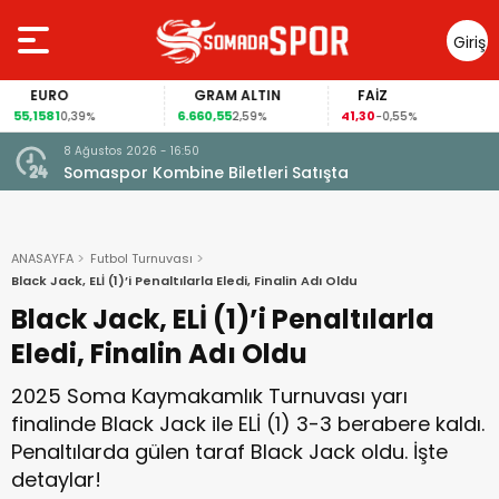
Giriş
Yap
EURO
GRAM ALTIN
FAİZ
55,1581
6.660,55
41,30
0,39%
2,59%
-0,55%
8 Ağustos 2026 - 16:50
Somaspor Kombine Biletleri Satışta
ANASAYFA
Futbol Turnuvası
Black Jack, ELİ (1)’i Penaltılarla Eledi, Finalin Adı Oldu
Black Jack, ELİ (1)’i Penaltılarla
Eledi, Finalin Adı Oldu
2025 Soma Kaymakamlık Turnuvası yarı
finalinde Black Jack ile ELİ (1) 3-3 berabere kaldı.
Penaltılarda gülen taraf Black Jack oldu. İşte
detaylar!