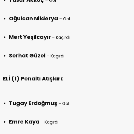
– Gol
Oğulcan Nilderya
– Gol
Mert Yeşilcayır
– Kaçırdı
Serhat Güzel
– Kaçırdı
ELİ (1) Penaltı Atışları:
Tugay Erdoğmuş
– Gol
Emre Kaya
– Kaçırdı