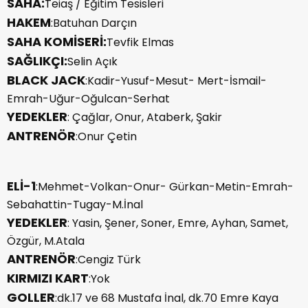
SAHA:
Teiaş / Eğitim Tesisleri
HAKEM
:Batuhan Darçın
SAHA KOMİSERİ:
Tevfik Elmas
SAĞLIKÇI:
Selin Açık
BLACK JACK
:Kadir-Yusuf-Mesut- Mert-İsmail-
Emrah-Uğur-Oğulcan-Serhat
YEDEKLER
: Çağlar, Onur, Ataberk, Şakir
ANTRENÖR
:Onur Çetin
ELİ-1
:Mehmet-Volkan-Onur- Gürkan-Metin-Emrah-
Sebahattin-Tugay-M.İnal
YEDEKLER
: Yasin, Şener, Soner, Emre, Ayhan, Samet,
Özgür, M.Atala
ANTRENÖR
:Cengiz Türk
KIRMIZI KART
:Yok
GOLLER
:dk.17 ve 68 Mustafa İnal, dk.70 Emre Kaya