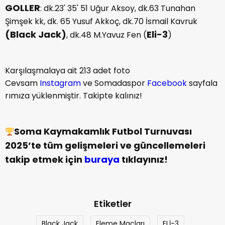
GOLLER
: dk.23' 35' 51 Uğur Aksoy, dk.63 Tunahan
Şimşek kk, dk. 65 Yusuf Akkoç, dk.70 İsmail Kavruk
(Black Jack)
Eli-3
, dk.48 M.Yavuz Fen (
)
Karşılaşmalaya ait 213 adet foto
Cevsam
Instagram
ve Somadaspor
Facebook
sayfala
rımıza yüklenmiştir. Takipte kalınız!
Soma Kaymakamlık Futbol Turnuvası
2025’te tüm gelişmeleri ve güncellemeleri
takip etmek için
buraya
tıklayınız!
Etiketler
Black Jack
Eleme Maçları
ELİ-3