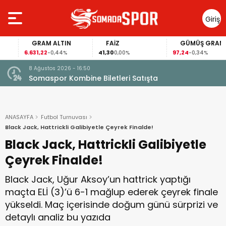
Giriş
Yap
GRAM ALTIN
FAİZ
GÜMÜŞ GRAM
6.631,22
41,30
97,24
-0,44%
0,00%
-0,34%
7 Ağustos 2026 - 07:48
Somaspor’dan Serkan Yola Transferi!
ANASAYFA
Futbol Turnuvası
Black Jack, Hattrickli Galibiyetle Çeyrek Finalde!
Black Jack, Hattrickli Galibiyetle
Çeyrek Finalde!
Black Jack, Uğur Aksoy’un hattrick yaptığı
maçta ELİ (3)’ü 6-1 mağlup ederek çeyrek finale
yükseldi. Maç içerisinde doğum günü sürprizi ve
detaylı analiz bu yazıda