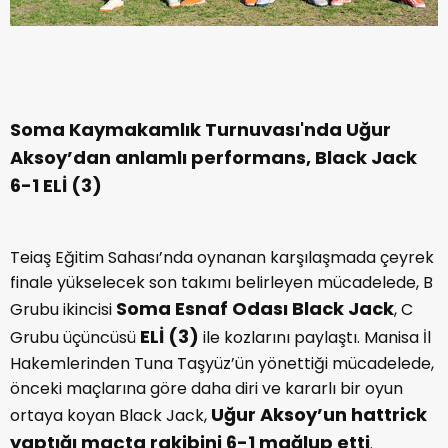
Soma Kaymakamlık Turnuvası'nda Uğur
Aksoy’dan anlamlı performans, Black Jack
6-1 ELİ (3)
Teiaş Eğitim Sahası’nda oynanan karşılaşmada çeyrek
finale yükselecek son takımı belirleyen mücadelede, B
Soma Esnaf Odası Black Jack
Grubu ikincisi
, C
ELİ (3)
Grubu üçüncüsü
ile kozlarını paylaştı. Manisa İl
Hakemlerinden Tuna Taşyüz’ün yönettiği mücadelede,
önceki maçlarına göre daha diri ve kararlı bir oyun
Uğur Aksoy’un hattrick
ortaya koyan Black Jack,
yaptığı maçta rakibini 6-1 mağlup etti
.