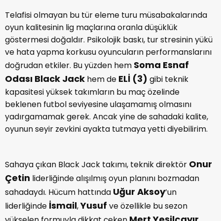
Telafisi olmayan bu tür eleme turu müsabakalarında
oyun kalitesinin lig maçlarına oranla düşüklük
göstermesi doğaldır. Psikolojik baskı, tur stresinin yükü
ve hata yapma korkusu oyuncuların performanslarını
Soma Esnaf
doğrudan etkiler. Bu yüzden hem
Odası Black Jack
ELİ (3)
hem de
gibi teknik
kapasitesi yüksek takımların bu maç özelinde
beklenen futbol seviyesine ulaşamamış olmasını
yadırgamamak gerek. Ancak yine de sahadaki kalite,
oyunun seyir zevkini ayakta tutmaya yetti diyebilirim.
Onur
Sahaya çıkan Black Jack takımı, teknik direktör
Çetin
liderliğinde alışılmış oyun planını bozmadan
Uğur Aksoy
sahadaydı. Hücum hattında
’un
İsmail
Yusuf
liderliğinde
,
ve özellikle bu sezon
Mert Yeşilçayır
yükselen formuyla dikkat çeken
,