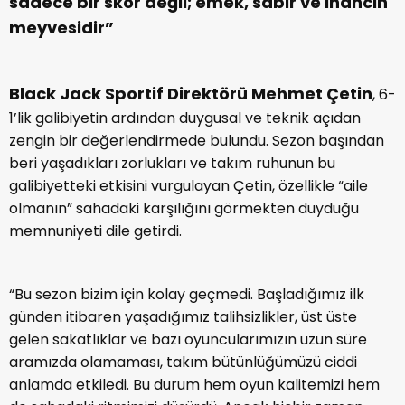
sadece bir skor değil; emek, sabır ve inancın
meyvesidir”
Black Jack Sportif Direktörü Mehmet Çetin
, 6-
1’lik galibiyetin ardından duygusal ve teknik açıdan
zengin bir değerlendirmede bulundu. Sezon başından
beri yaşadıkları zorlukları ve takım ruhunun bu
galibiyetteki etkisini vurgulayan Çetin, özellikle “aile
olmanın” sahadaki karşılığını görmekten duyduğu
memnuniyeti dile getirdi.
“Bu sezon bizim için kolay geçmedi. Başladığımız ilk
günden itibaren yaşadığımız talihsizlikler, üst üste
gelen sakatlıklar ve bazı oyuncularımızın uzun süre
aramızda olamaması, takım bütünlüğümüzü ciddi
anlamda etkiledi. Bu durum hem oyun kalitemizi hem