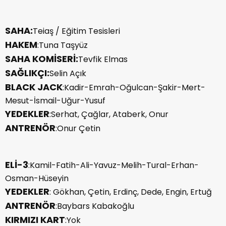
SAHA:
Teiaş / Eğitim Tesisleri
HAKEM
:Tuna Taşyüz
SAHA KOMİSERİ:
Tevfik Elmas
SAĞLIKÇI:
Selin Açık
BLACK JACK
:Kadir-Emrah-Oğulcan-Şakir-Mert-
Mesut-İsmail-Uğur-Yusuf
YEDEKLER
:Serhat, Çağlar, Ataberk, Onur
ANTRENÖR
:Onur Çetin
ELİ-3
:Kamil-Fatih-Ali-Yavuz-Melih-Tural-Erhan-
Osman-Hüseyin
YEDEKLER
: Gökhan, Çetin, Erdinç, Dede, Engin, Ertuğ
ANTRENÖR
:Baybars Kabakoğlu
KIRMIZI KART
:Yok