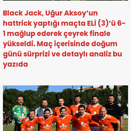
Black Jack, Uğur Aksoy’un
hattrick yaptığı maçta ELİ (3)’ü 6-
1 mağlup ederek çeyrek finale
yükseldi. Maç içerisinde doğum
günü sürprizi ve detaylı analiz bu
yazıda