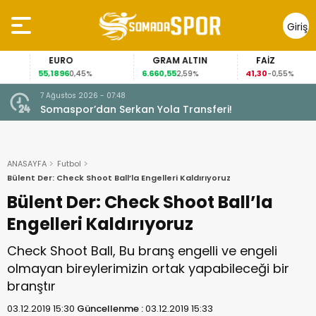
Giriş
Yap
EURO
GRAM ALTIN
FAİZ
55,1896
6.660,55
41,30
0,45%
2,59%
-0,55%
7 Ağustos 2026 - 07:48
Somaspor’dan Serkan Yola Transferi!
ANASAYFA
Futbol
Bülent Der: Check Shoot Ball’la Engelleri Kaldırıyoruz
Bülent Der: Check Shoot Ball’la
Engelleri Kaldırıyoruz
Check Shoot Ball, Bu branş engelli ve engeli
olmayan bireylerimizin ortak yapabileceği bir
branştır
03.12.2019 15:30
Güncellenme :
03.12.2019 15:33