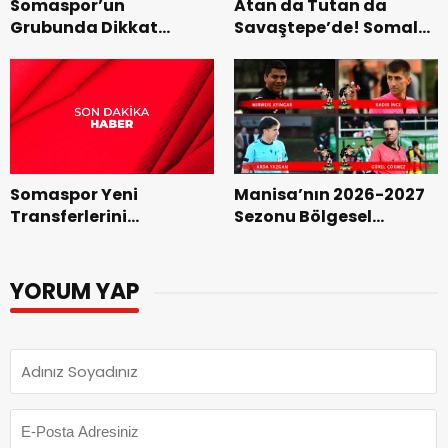
Somaspor’un
Atan da Tutan da
Grubunda Dikkat
Savaştepe’de! Somalı
Çeken Gelişme
Yıldızlar Aynı Takımda
Buluştu
Somaspor Yeni
Manisa’nın 2026-2027
Transferlerini
Sezonu Bölgesel
Tanıtmaya Başladı
Hakem ve Gözlemcileri
Açıklandı
YORUM YAP