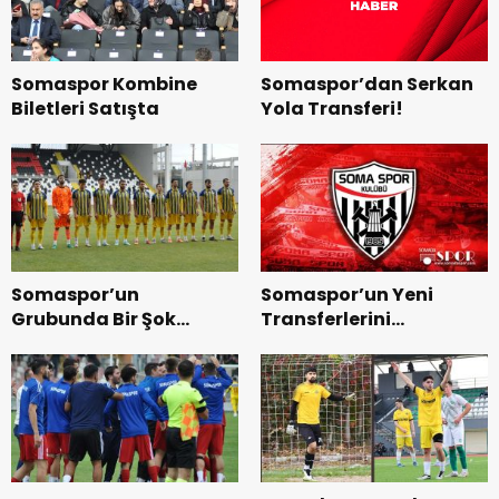
Somaspor’dan Serkan
Somaspor Kombine
Yola Transferi!
Biletleri Satışta
Somaspor’un
Somaspor’un Yeni
Grubunda Bir Şok
Transferlerini
Gelişme Daha
Yakından Tanıyalım