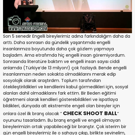
Son 5 senedir Engelli bireylerimiz adına farkındalığım daha da
arttı. Daha sonrasın da gündelik yaşantımda engelli
insanlarımıza boyutunda daha çok gözlem yapmaya
başladım. Ama etrafımda hiç engelli insan göremiyordum.
Sonrasında literatüre baktım ve engelli insan sayısı ciddi
anlamda (Türkiye’de 13 milyon!) çok fazlaydı. Bende engelli
insanlarımızın neden sokakta olmadıklarını merak edip
sosyolojik olarak araştırdım. Toplum tarafından
ötekileştirildikleri ve kendilerini kabul görmedikleri için, sosyal
alanları dahil olmadıklarını fark ettim. Bir Beden eğitimi
öğretmeni olarak kendileri gösterebildikleri ve ispatlaya
bildikleri, dünyada alt ekstremite engeli olan bireyler için
CHECK SHOOT BALL
onlara özel ilk branş olacak ”
”
oyununu tasarladım. Bu branş engelli ve engeli olmayan
bireylerimizin ortak yapabileceği bir branştır. Çok isterim bir
gün engelli bireylerimiz ile o sahaya çıkıp, birlikte sevinelim,