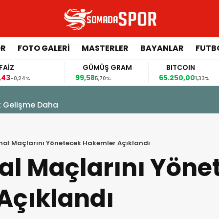
ÖR
FOTO GALERI
MASTERLER
BAYANLAR
FUTB
AİZ
GÜMÜŞ GRAM
BITCOIN
43
99,58
65.250,00
-0,24%
5,70%
1,33%
k Gelişme Daha
nal Maçlarını Yönetecek Hakemler Açıklandı
al Maçlarını Yöne
Açıklandı