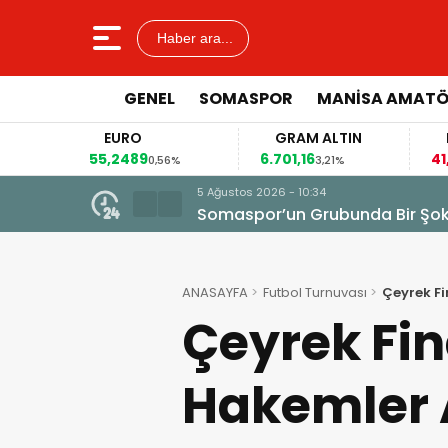
Haber ara...
GENEL
SOMASPOR
MANISA AMAT
EURO
GRAM ALTIN
F
55,2489
6.701,16
41,
%
0,56%
3,21%
5 Ağustos 2026 - 10:34
Somaspor’un Grubunda Bir Şo
ANASAYFA
Futbol Turnuvası
Çeyrek Fi
Çeyrek Fin
Hakemler 