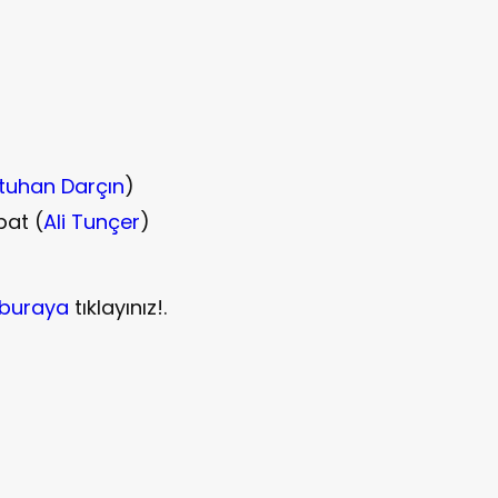
atuhan Darçın
)
bat (
Ali Tunçer
)
buraya
tıklayınız!.