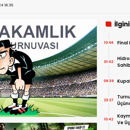
4 18:35
İlgin
Final
10:46
Hidro
01:42
Sahib
Kupal
09:39
Turnu
23:27
Üçün
Kaym
10:42
Ve Üç
Hakem