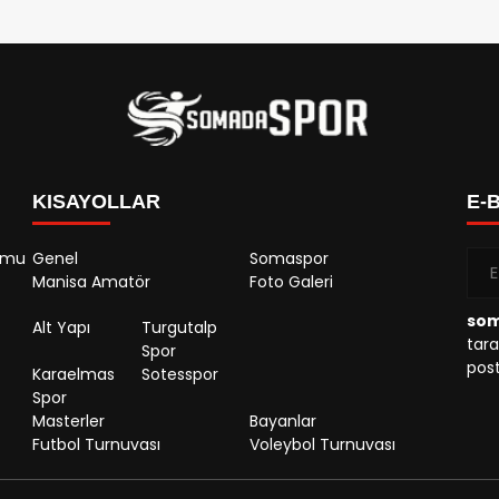
KISAYOLLAR
E-
rumu
Genel
Somaspor
Manisa Amatör
Foto Galeri
so
Alt Yapı
Turgutalp
tara
Spor
post
Karaelmas
Sotesspor
Spor
Masterler
Bayanlar
Futbol Turnuvası
Voleybol Turnuvası