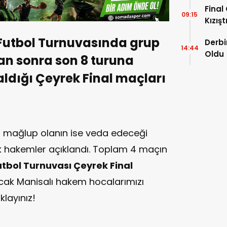
Final
09:15
Kızışt
utbol Turnuvasında grup
Derbi
14:44
Oldu
n sonra son 8 turuna
aldığı Çeyrek Final maçları
e, mağlup olanın ise veda edeceği
k hakemler açıklandı. Toplam 4 maçın
bol Turnuvası Çeyrek Final
cak Manisalı hakem hocalarımızı
klayınız!