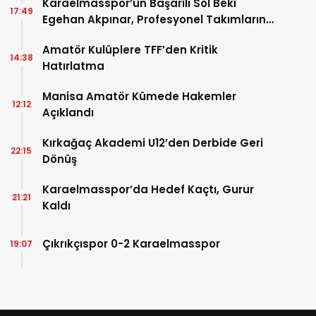
Karaelmasspor’un Başarılı Sol Beki
17:49
Egehan Akpınar, Profesyonel Takımların
Radarında
Amatör Kulüplere TFF’den Kritik
14:38
Hatırlatma
Manisa Amatör Kümede Hakemler
12:12
Açıklandı
Kırkağaç Akademi U12’den Derbide Geri
22:15
Dönüş
Karaelmasspor’da Hedef Kaçtı, Gurur
21:21
Kaldı
Çıkrıkçıspor 0-2 Karaelmasspor
19:07