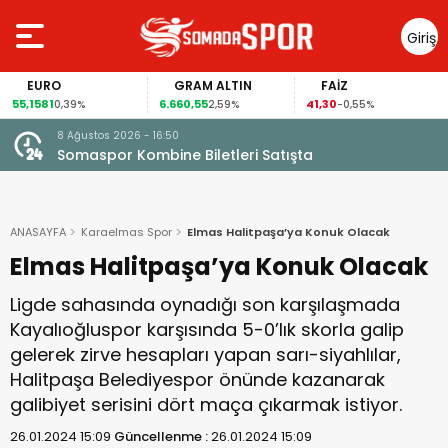
Giriş
Yap
O
GRAM ALTIN
FAİZ
GÜMÜ
6.660,55
41,30
97,57
0,39%
2,59%
-0,55%
3,5
8 Ağustos 2026 - 16:50
Somaspor Kombine Biletleri Satışta
ANASAYFA
Karaelmas Spor
Elmas Halitpaşa’ya Konuk Olacak
Elmas Halitpaşa’ya Konuk Olacak
Ligde sahasında oynadığı son karşılaşmada
Kayalıoğluspor karşısında 5-0’lık skorla galip
gelerek zirve hesapları yapan sarı-siyahlılar,
Halitpaşa Belediyespor önünde kazanarak
galibiyet serisini dört maça çıkarmak istiyor.
26.01.2024 15:09
Güncellenme :
26.01.2024 15:09