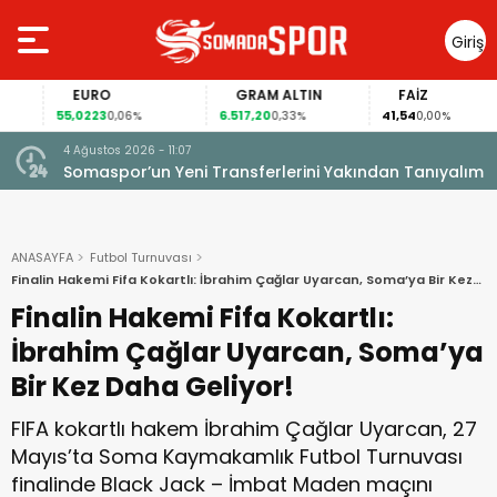
Giriş
Yap
EURO
GRAM ALTIN
FAİZ
55,0223
6.517,20
41,54
0,06%
0,33%
0,00%
4 Ağustos 2026 - 11:07
Somaspor’un Yeni Transferlerini Yakından Tanıyalım
ANASAYFA
Futbol Turnuvası
Finalin Hakemi Fifa Kokartlı: İbrahim Çağlar Uyarcan, Soma’ya Bir Kez
Daha Geliyor!
Finalin Hakemi Fifa Kokartlı:
İbrahim Çağlar Uyarcan, Soma’ya
Bir Kez Daha Geliyor!
FIFA kokartlı hakem İbrahim Çağlar Uyarcan, 27
Mayıs’ta Soma Kaymakamlık Futbol Turnuvası
finalinde Black Jack – İmbat Maden maçını