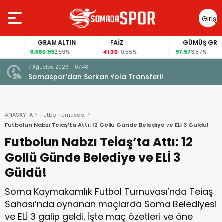
Giriş
Yap
GRAM ALTIN
FAİZ
GÜMÜŞ GRAM
6.660,55
41,30
97,57
2,59%
-0,55%
3,57%
5 Ağustos 2026 - 10:34
an Yola Transferi!
Somaspor’un Grubunda Bi
ANASAYFA
Futbol Turnuvası
Futbolun Nabzı Teiaş’ta Attı: 12 Gollü Günde Belediye ve ELİ 3 Güldü!
Futbolun Nabzı Teiaş’ta Attı: 12
Gollü Günde Belediye ve ELİ 3
Güldü!
Soma Kaymakamlık Futbol Turnuvası’nda Teiaş
Sahası’nda oynanan maçlarda Soma Belediyesi
ve ELİ 3 galip geldi. İşte maç özetleri ve öne