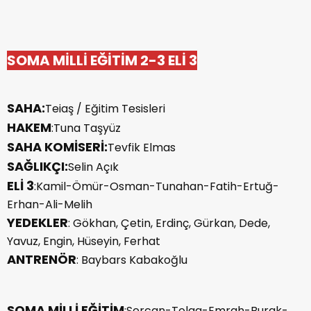
SOMA MİLLİ EĞİTİM 2-3 ELİ 3
SAHA:
Teiaş / Eğitim Tesisleri
HAKEM
:Tuna Taşyüz
SAHA KOMİSERİ:
Tevfik Elmas
SAĞLIKÇI:
Selin Açık
ELİ 3
:Kamil-Ömür-Osman-Tunahan-Fatih-Ertuğ-
Erhan-Ali-Melih
YEDEKLER
: Gökhan, Çetin, Erdinç, Gürkan, Dede,
Yavuz, Engin, Hüseyin, Ferhat
ANTRENÖR
: Baybars Kabakoğlu
SOMA MİLLİ EĞİTİM
:Sercan-Tolga-Emrah-Burak-