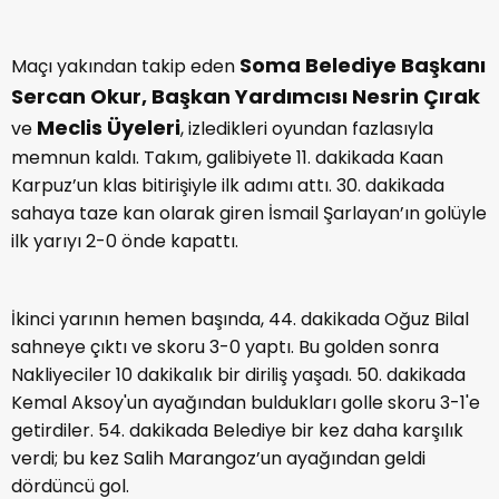
Soma Belediye Başkanı
Maçı yakından takip eden
Sercan Okur, Başkan Yardımcısı Nesrin Çırak
Meclis Üyeleri
ve
, izledikleri oyundan fazlasıyla
memnun kaldı. Takım, galibiyete 11. dakikada Kaan
Karpuz’un klas bitirişiyle ilk adımı attı. 30. dakikada
sahaya taze kan olarak giren İsmail Şarlayan’ın golüyle
ilk yarıyı 2-0 önde kapattı.
İkinci yarının hemen başında, 44. dakikada Oğuz Bilal
sahneye çıktı ve skoru 3-0 yaptı. Bu golden sonra
Nakliyeciler 10 dakikalık bir diriliş yaşadı. 50. dakikada
Kemal Aksoy'un ayağından buldukları golle skoru 3-1'e
getirdiler. 54. dakikada Belediye bir kez daha karşılık
verdi; bu kez Salih Marangoz’un ayağından geldi
dördüncü gol.