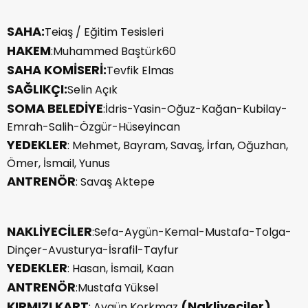
SAHA:
Teiaş / Eğitim Tesisleri
HAKEM
:Muhammed Baştürk60
SAHA KOMİSERİ:
Tevfik Elmas
SAĞLIKÇI:
Selin Açık
SOMA BELEDİYE
:İdris-Yasin-Oğuz-Kağan-Kubilay-
Emrah-Salih-Özgür-Hüseyincan
YEDEKLER
: Mehmet, Bayram, Savaş, İrfan, Oğuzhan,
Ömer, İsmail, Yunus
ANTRENÖR
: Savaş Aktepe
NAKLİYECİLER
:Sefa-Aygün-Kemal-Mustafa-Tolga-
Dinçer-Avusturya-İsrafil-Tayfur
YEDEKLER
: Hasan, İsmail, Kaan
ANTRENÖR
:Mustafa Yüksel
KIRMIZI KART
(Nakliyeciler)
: Aygün Korkmaz