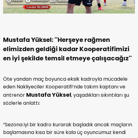
Mustafa Yüksel: ''Herşeye rağmen
elimizden geldiği kadar Kooperatifimizi
en iyi şekilde temsil etmeye çalışacağız''
Öte yandan maç boyunca eksik kadroyla mücadele
eden Nakliyeciler Kooperatifi’nde takım kaptanı ve
Mustafa Yüksel
antrenör
, yaşadıkları sıkıntıları şu
sözlerle anlattı:
“Sezona iyi bir kadro kurarak başladık ancak maçların
başlamasına kısa bir süre kala üç oyuncumuz kendi