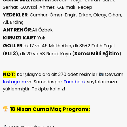
Serhat-G.Uysal-Ahmet-G.Elmalı-Recep
YEDEKLER
: Cumhur, Ömer, Engin, Erkan, Olcay, Cihan,
Ali, Erdinç
ANTRENÖR
:Ali Özbek
KIRMIZI KART
:Yok
GOLLER
:dk.17 ve 45 Melih Akın, dk.35+2 Fatih Ergül
ELİ 3
Soma Milli Eğitim
(
), dk.20 ve 58 Burak Kaya (
)
NOT:
Karşılaşmalara ait 370 adet resimler
Cevsam
Instagram
ve Somadaspor
Facebook
sayfalarımıza
yüklenmiştir. Takipte kalınız!
18 Nisan Cuma Maç Programı: