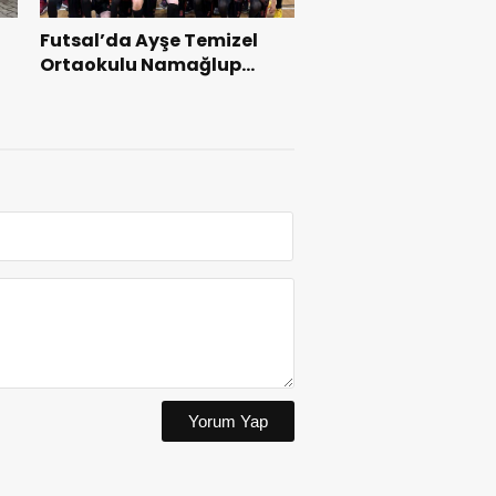
Futsal’da Ayşe Temizel
Ortaokulu Namağlup
Şampiyon Oldu.
Yorum Yap