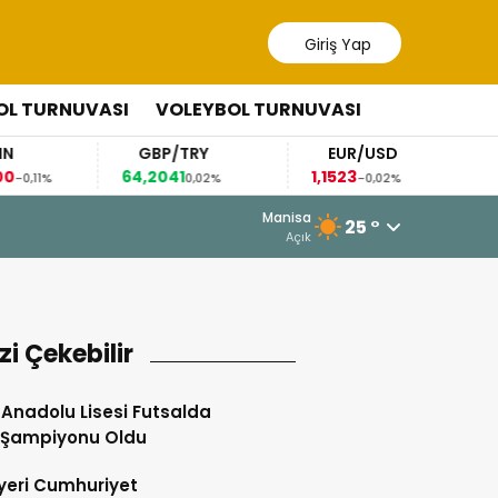
Giriş Yap
OL TURNUVASI
VOLEYBOL TURNUVASI
GBP/TRY
EUR/USD
BR
64,2041
1,1523
83,3
%
0,02%
-0,02%
4 Ağustos 2026 - 11:07
Manisa
25 °
Somaspor’un Yeni Transferlerini Ya
Açık
izi Çekebilir
t Anadolu Lisesi Futsalda
 Şampiyonu Oldu
yeri Cumhuriyet