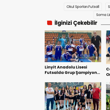
Okul Sporları.Futsall
Soma Lin
İlginizi Çekebilir
Linyit Anadolu Lisesi
C
Futsalda Grup Şampiyonu
O
Oldu
B