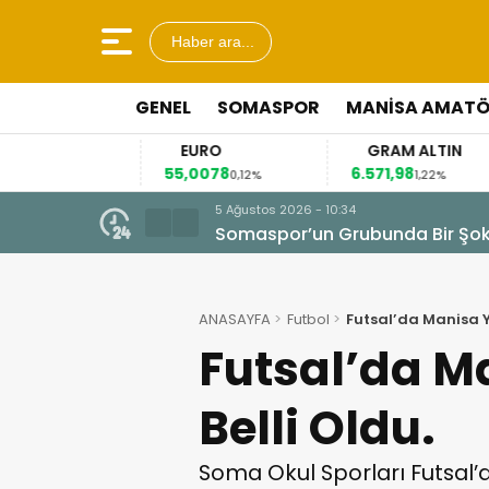
Haber ara...
GENEL
SOMASPOR
MANISA AMAT
R
EURO
GRAM ALTIN
55,0078
6.571,98
0,14%
0,12%
1,22%
5 Ağustos 2026 - 10:34
Somaspor’un Grubunda Bir Şo
ANASAYFA
Futbol
Futsal’da Manisa Yo
Futsal’da M
Belli Oldu.
Soma Okul Sporları Futsal’d