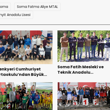
Soma
Soma Fatma Aliye MTAL
yit Anadolu Lisesi
Soma Fatih Mesleki ve
enkyeri Cumhuriyet
Teknik Anadolu
rtaokulu’ndan Büyük
Lisesinden Büyük Başarı
aşarı!