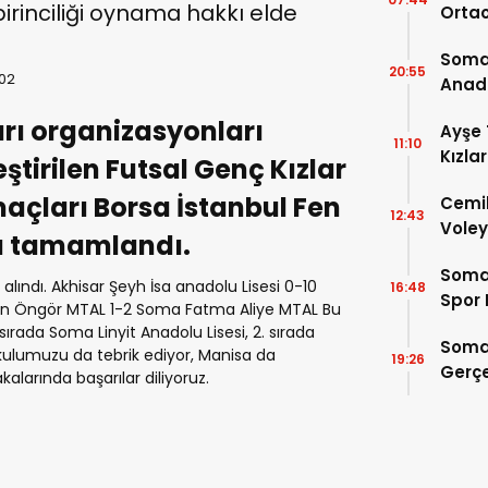
irinciliği oynama hakkı elde
Ortao
Soma 
20:55
:02
Anado
arı organizasyonları
Ayşe 
11:10
Kızla
tirilen Futsal Genç Kızlar
Büyük
çları Borsa İstanbul Fen
Cemil
12:43
Voley
da tamamlandı.
Soma
ındı. Akhisar Şeyh İsa anadolu Lisesi 0-10
16:48
Spor 
lin Öngör MTAL 1-2 Soma Fatma Aliye MTAL Bu
ırada Soma Linyit Anadolu Lisesi, 2. sırada
Soma
kulumuzu da tebrik ediyor, Manisa da
19:26
Gerçe
kalarında başarılar diliyoruz.