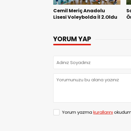
Cemil Meriç Anadolu
S
Lisesi Voleybolda İl 2.Oldu
Ö
YORUM YAP
Yorum yazma
kurallarını
okudum 