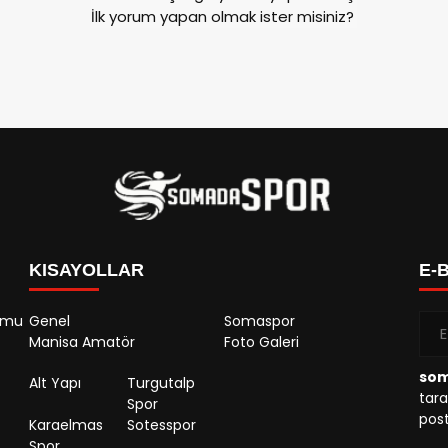
İlk yorum yapan olmak ister misiniz?
KISAYOLLAR
E-
rumu
Genel
Somaspor
Manisa Amatör
Foto Galeri
so
Alt Yapı
Turgutalp
tara
Spor
post
Karaelmas
Sotesspor
Spor