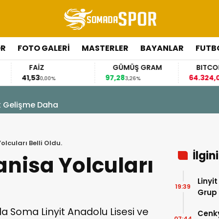
ÖR
FOTO GALERI
MASTERLER
BAYANLAR
FUTB
FAİZ
GÜMÜŞ GRAM
BITCOIN
41,53
97,28
64.324,00
0,00%
3,26%
-0,11
k Gelişme Daha
lcuları Belli Oldu.
İlgin
anisa Yolcuları
Linyi
19:39
Grup
a Soma Linyit Anadolu Lisesi ve
Cenk
07:44