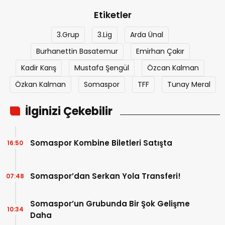
Etiketler
3.Grup
3.Lig
Arda Ünal
Burhanettin Basatemur
Emirhan Çakır
Kadir Karış
Mustafa Şengül
Özcan Kalman
Özkan Kalman
Somaspor
TFF
Tunay Meral
İlginizi Çekebilir
Somaspor Kombine Biletleri Satışta
16:50
Somaspor’dan Serkan Yola Transferi!
07:48
Somaspor’un Grubunda Bir Şok Gelişme
10:34
Daha