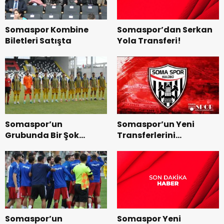
Somaspor’dan Serkan
Somaspor Kombine
Yola Transferi!
Biletleri Satışta
Somaspor’un
Somaspor’un Yeni
Grubunda Bir Şok
Transferlerini
Gelişme Daha
Yakından Tanıyalım
Somaspor Yeni
Somaspor’un