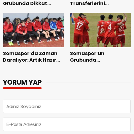
Transferlerini
Grubunda Dikkat
Tanıtmaya Başladı
Çeken Gelişme
Somaspor’da Zaman
Somaspor’un
Daralıyor: Artık Hazır
Grubunda
Olma Vakti
Hatayspor’a -6 Puan
Cezası
YORUM YAP