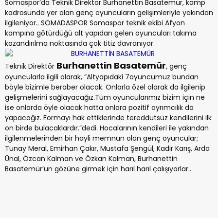
Somaspor’da Teknik Direktör Burhanettin Basatemür, kamp
kadrosunda yer alan genç oyuncuların gelişimleriyle yakından
ilgileniyor.. SOMADASPOR Somaspor teknik ekibi Afyon
kampına götürdüğü alt yapıdan gelen oyuncuları takıma
kazandırılma noktasında çok titiz davranıyor.
Burhanettin Basatemür
Teknik Direktör
, genç
oyuncularla ilgili olarak, ”Altyapıdaki 7oyuncumuz bundan
böyle bizimle beraber olacak. Onlarla özel olarak da ilgilenip
gelişmelerini sağlayacağız.Tüm oyuncularımız bizim için ne
ise onlarda öyle olacak hatta onlara pozitif ayrımcılık da
yapacağız. Formayı hak ettiklerinde tereddütsüz kendilerini ilk
on birde bulacaklardır.”dedi. Hocalarının kendileri ile yakından
ilgilenmelerinden bir hayli memnun olan genç oyuncular;
Tunay Meral, Emirhan Çakır, Mustafa Şengül, Kadir Karış, Arda
Ünal, Özcan Kalman ve Özkan Kalman, Burhanettin
Basatemür’un gözüne girmek için harıl harıl çalışıyorlar..