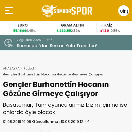
Giriş
Yap
EURO
GRAM ALTIN
FAİZ
55,1896
6.660,55
41,30
0,45%
2,59%
-0,55%
7 Ağustos 2026 - 07:48
Somaspor’dan Serkan Yola Transferi!
ANASAYFA
Futbol
Gençler Burhanettin Hocanın Gözüne Girmeye Çalışıyor
Gençler Burhanettin Hocanın
Gözüne Girmeye Çalışıyor
Basatemür, Tüm oyuncularımız bizim için ne ise
onlarda öyle olacak
01.08.2019 16:05
Güncellenme :
10.08.2019 12:44