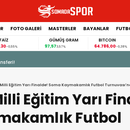
ÖR
FOTO GALERI
MASTERLER
BAYANLAR
FUTB
GÜMÜŞ GRAM
BITCOIN
97,57
64.786,00
6
%
3,57%
-0,38%
sferi!
 Milli Eğitim Yarı Finalde! Soma Kaymakamlık Futbol Turnuvası
lli Eğitim Yarı Fin
makamlık Futbol