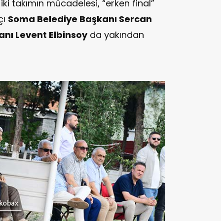
iki takımın mücadelesi, “erken final”
çı
Soma Belediye Başkanı Sercan
nı Levent Elbinsoy
da yakından