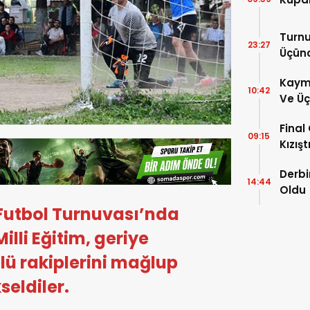
Turnu
23:27
Üçün
Kaym
10:42
Ve Üç
Hakem
Final
09:15
Kızışt
Derbi
14:44
Oldu
utbol Turnuvası’nda
lli Eğitim, geriye
lü rakiplerini mağlup
seldiler.