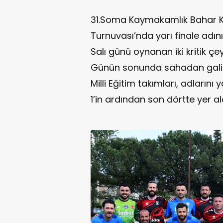
31.Soma Kaymakamlık Bahar K
Turnuvası’nda yarı finale adın
Salı günü oynanan iki kritik çe
Günün sonunda sahadan galibi
Milli Eğitim takımları, adlarını 
1’in ardından son dörtte yer ald