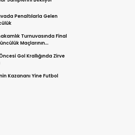
vada Penaltılarla Gelen
cülük
akamlık Turnuvasında Final
üncülük Maçlarının
leri Açıklandı
 Öncesi Gol Krallığında Zirve
ı
nin Kazananı Yine Futbol