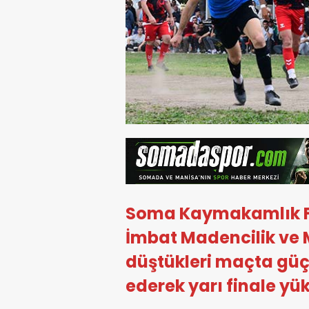
Soma Kaymakamlık F
İmbat Madencilik ve Mi
düştükleri maçta güç
ederek yarı finale yük