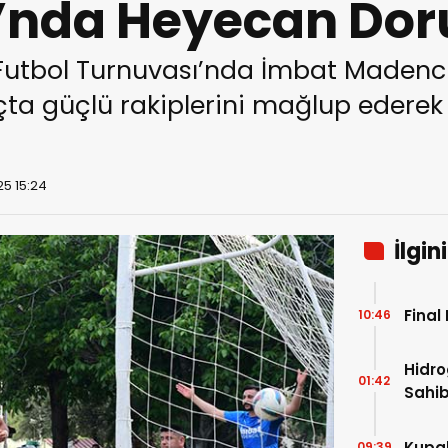
’nda Heyecan Dor
bol Turnuvası’nda İmbat Madencilik
ta güçlü rakiplerini mağlup ederek 
25 15:24
İlgin
Final
10:46
Hidro
01:42
Sahib
Kupal
09:39