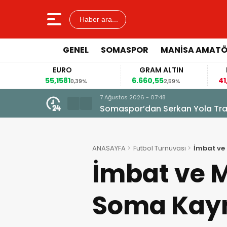
Haber ara...
GENEL
SOMASPOR
MANISA AMAT
EURO
GRAM ALTIN
FAİZ
55,1581
6.660,55
41,30
0,39%
2,59%
-0,55
7 Ağustos 2026 - 07:48
Somaspor’dan Serkan Yola Tran
ANASAYFA
Futbol Turnuvası
İmbat ve
İmbat ve Mi
Soma Kay