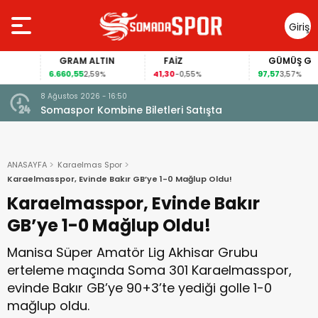
Giriş
Yap
GRAM ALTIN
FAİZ
GÜMÜŞ GRAM
6.660,55
41,30
97,57
2,59%
-0,55%
3,57%
8 Ağustos 2026 - 16:50
Somaspor Kombine Biletleri Satışta
ANASAYFA
Karaelmas Spor
Karaelmasspor, Evinde Bakır GB’ye 1-0 Mağlup Oldu!
Karaelmasspor, Evinde Bakır
GB’ye 1-0 Mağlup Oldu!
Manisa Süper Amatör Lig Akhisar Grubu
erteleme maçında Soma 301 Karaelmasspor,
evinde Bakır GB’ye 90+3’te yediği golle 1-0
mağlup oldu.