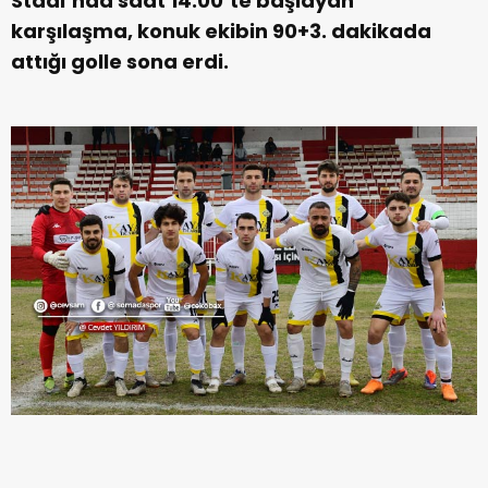
Stadı’nda saat 14.00’te başlayan
karşılaşma, konuk ekibin 90+3. dakikada
attığı golle sona erdi.