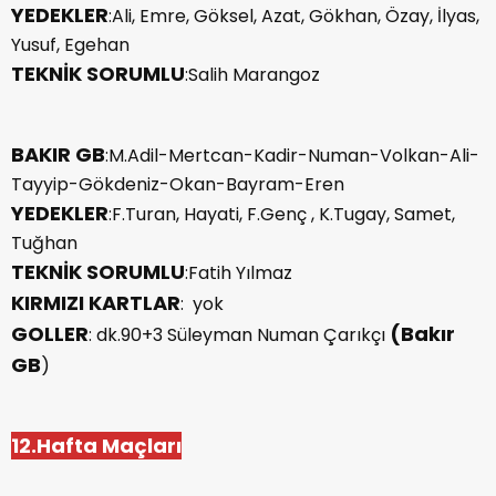
YEDEKLER
:Ali, Emre, Göksel, Azat, Gökhan, Özay, İlyas,
Yusuf, Egehan
TEKNİK SORUMLU
:Salih Marangoz
BAKIR GB
:M.Adil-Mertcan-Kadir-Numan-Volkan-Ali-
Tayyip-Gökdeniz-Okan-Bayram-Eren
YEDEKLER
:F.Turan, Hayati, F.Genç , K.Tugay, Samet,
Tuğhan
TEKNİK SORUMLU
:Fatih Yılmaz
KIRMIZI KARTLAR
: yok
GOLLER
(Bakır
: dk.90+3 Süleyman Numan Çarıkçı
GB
)
12.Hafta Maçları