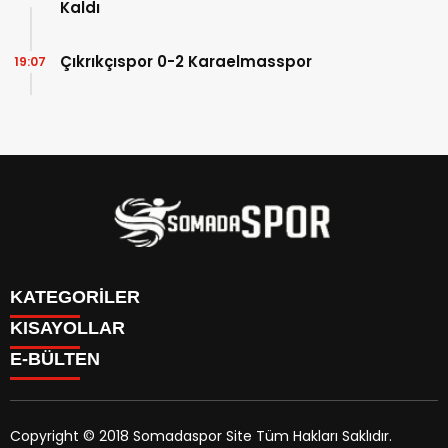
Kaldı
Çıkrıkçıspor 0-2 Karaelmasspor
19:07
KATEGORİLER
KISAYOLLAR
İletişim
E-BÜLTEN
İstatistikler & Puan Durumu & Fikstür
Genel
Reklam Ver
Somaspor
Futbol Turnuva Puan Durumu
Manisa Amatör
Yayın Politikamız
Copyright © 2018 Somadaspor Site Tüm Hakları Saklıdır.