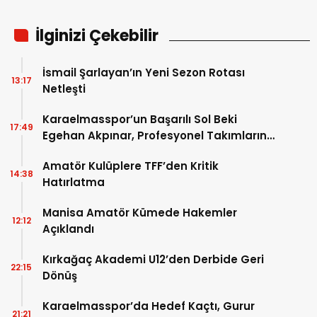
İlginizi Çekebilir
İsmail Şarlayan’ın Yeni Sezon Rotası
13:17
Netleşti
Karaelmasspor’un Başarılı Sol Beki
17:49
Egehan Akpınar, Profesyonel Takımların
Radarında
Amatör Kulüplere TFF’den Kritik
14:38
Hatırlatma
Manisa Amatör Kümede Hakemler
12:12
Açıklandı
Kırkağaç Akademi U12’den Derbide Geri
22:15
Dönüş
Karaelmasspor’da Hedef Kaçtı, Gurur
21:21