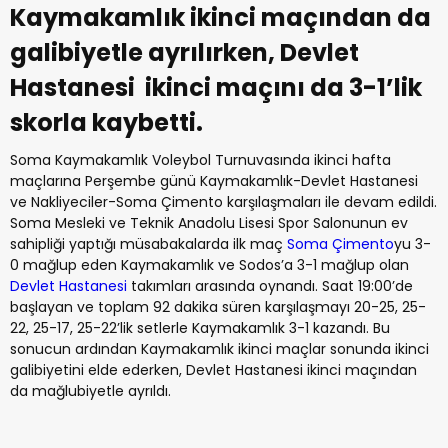
Kaymakamlık ikinci maçından da
galibiyetle ayrılırken, Devlet
Hastanesi ikinci maçını da 3-1’lik
skorla kaybetti.
Soma Kaymakamlık Voleybol Turnuvasında ikinci hafta
maçlarına Perşembe günü Kaymakamlık-Devlet Hastanesi
ve Nakliyeciler-Soma Çimento karşılaşmaları ile devam edildi.
Soma Mesleki ve Teknik Anadolu Lisesi Spor Salonunun ev
sahipliği yaptığı müsabakalarda ilk maç
Soma Çimento
yu 3-
0 mağlup eden Kaymakamlık ve Sodos’a 3-1 mağlup olan
Devlet Hastanesi
takımları arasında oynandı. Saat 19:00’de
başlayan ve toplam 92 dakika süren karşılaşmayı 20-25, 25-
22, 25-17, 25-22’lik setlerle Kaymakamlık 3-1 kazandı. Bu
sonucun ardından Kaymakamlık ikinci maçlar sonunda ikinci
galibiyetini elde ederken, Devlet Hastanesi ikinci maçından
da mağlubiyetle ayrıldı.