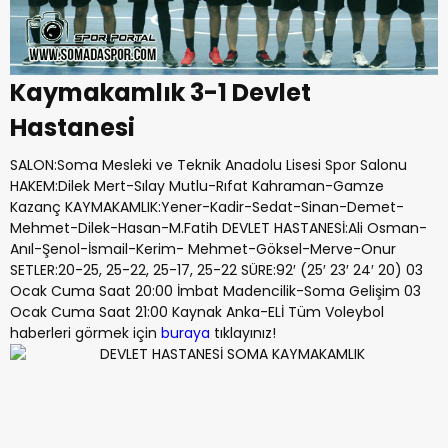
Kaymakamlık 3-1 Devlet
Hastanesi
SALON:Soma Mesleki ve Teknik Anadolu Lisesi Spor Salonu
HAKEM:Dilek Mert-Sılay Mutlu-Rıfat Kahraman-Gamze
Kazanç KAYMAKAMLIK:Yener-Kadir-Sedat-Sinan-Demet-
Mehmet-Dilek-Hasan-M.Fatih DEVLET HASTANESİ:Ali Osman-
Anıl-Şenol-İsmail-Kerim- Mehmet-Göksel-Merve-Onur
SETLER:20-25, 25-22, 25-17, 25-22 SÜRE:92′ (25′ 23′ 24′ 20) 03
Ocak Cuma Saat 20:00 İmbat Madencilik-Soma Gelişim 03
Ocak Cuma Saat 21:00 Kaynak Anka-ELİ Tüm Voleybol
haberleri görmek için
buraya
tıklayınız!