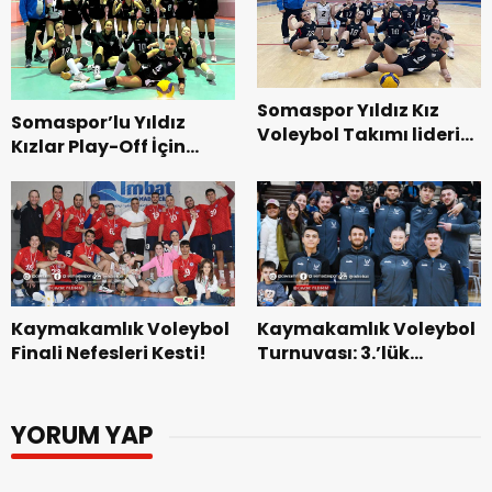
Somaspor Yıldız Kız
Somaspor’lu Yıldız
Voleybol Takımı lideri
Kızlar Play-Off İçin
3-1 Mağlup Etti.
Parkede Büyük Sınav
Verecek!
Kaymakamlık Voleybol
Kaymakamlık Voleybol
Finali Nefesleri Kesti!
Turnuvası: 3.’lük
Kupası Gençlik
Merkezinin
YORUM YAP