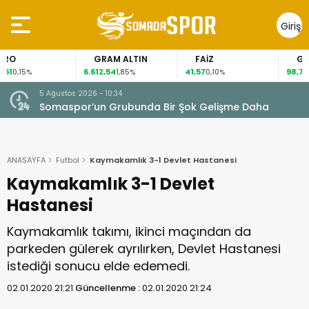
Giriş
Yap
GRAM ALTIN
FAİZ
GÜMÜŞ G
6.612,54
41,57
98,74
1,85%
0,10%
4,81%
5 Ağustos 2026 - 10:34
Somaspor’un Grubunda Bir Şok Gelişme Daha
ANASAYFA
Futbol
Kaymakamlık 3-1 Devlet Hastanesi
Kaymakamlık 3-1 Devlet
Hastanesi
Kaymakamlık takımı, ikinci maçından da
parkeden gülerek ayrılırken, Devlet Hastanesi
istediği sonucu elde edemedi.
02.01.2020 21:21
Güncellenme :
02.01.2020 21:24