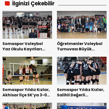
İlginizi Çekebilir
Somaspor Voleybol
Öğretmenler Voleybol
Yaz Okulu Kayıtları
Turnuvası Büyük
Başlıyor
Heyecana Sahne Oldu
Somaspor Yıldız Kızlar,
Somaspor Yıldız Kızlar,
Akhisar İlçe SK’ya 3-0
Salihli Değerli
Mağlup Oldu
Zamanlar SK’ya
Mağlup Oldu