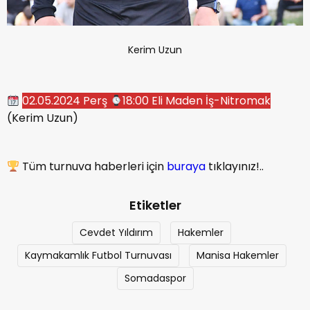
Kerim Uzun
02.05.2024 Perş
18:00 Eli Maden İş-Nitromak
(Kerim Uzun)
Tüm turnuva haberleri için
buraya
tıklayınız!..
Etiketler
Cevdet Yıldırım
Hakemler
Kaymakamlık Futbol Turnuvası
Manisa Hakemler
Somadaspor