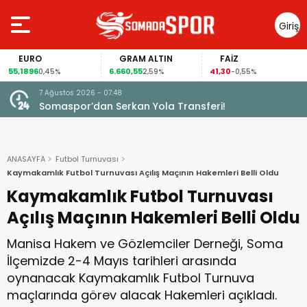
Giriş
Yap
EURO
GRAM ALTIN
FAİZ
55,1896
6.660,55
41,30
0,45%
2,59%
-0,55%
7 Ağustos 2026 - 07:48
Somaspor’dan Serkan Yola Transferi!
ANASAYFA
Futbol Turnuvası
Kaymakamlık Futbol Turnuvası Açılış Maçının Hakemleri Belli Oldu
Kaymakamlık Futbol Turnuvası
Açılış Maçının Hakemleri Belli Oldu
Manisa Hakem ve Gözlemciler Derneği, Soma
İlçemizde 2-4 Mayıs tarihleri arasında
oynanacak Kaymakamlık Futbol Turnuva
maçlarında görev alacak Hakemleri açıkladı.