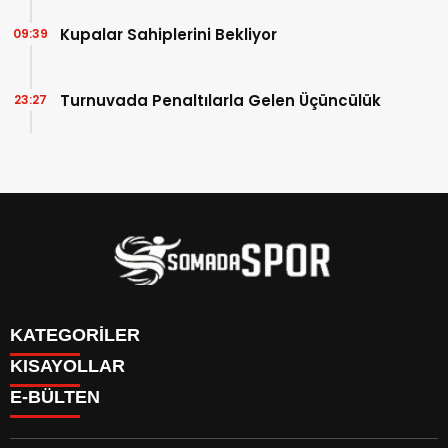
Kupalar Sahiplerini Bekliyor
09:39
Turnuvada Penaltılarla Gelen Üçüncülük
23:27
KATEGORİLER
KISAYOLLAR
İletişim
E-BÜLTEN
İstatistikler & Puan Durumu & Fikstür
Genel
Reklam Ver
Somaspor