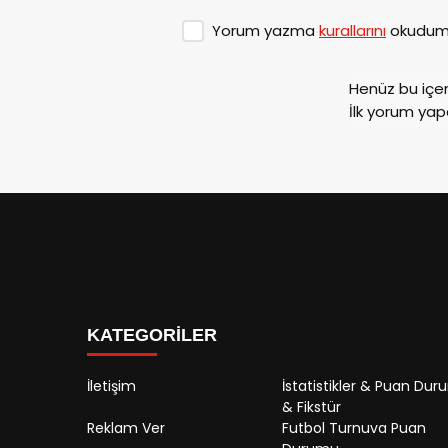
Yorum yazma
kurallarını
okudum 
Henüz bu içe
İlk yorum yap
KATEGORİLER
İletişim
İstatistikler & Puan Du
& Fikstür
Reklam Ver
Futbol Turnuva Puan