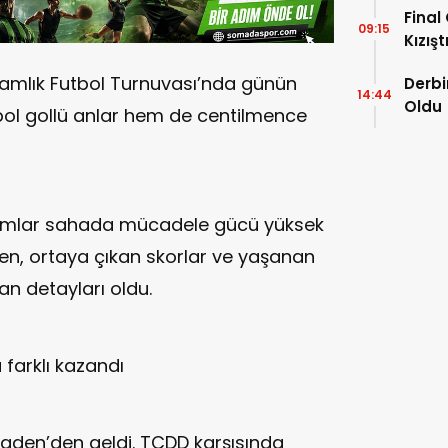
Final
09:15
Kızışt
mlık Futbol Turnuvası’nda günün
Derbi
14:44
Oldu
bol gollü anlar hem de centilmence
kımlar sahada mücadele gücü yüksek
en, ortaya çıkan skorlar ve yaşanan
an detayları oldu.
farklı kazandı
aden’den geldi. TCDD karşısında