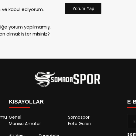
Yorum Yap
ve kabul ediyorum.
riğe yorum yapılmamış.
an olmak ister misiniz?
KISAYOLLAR
E-
rumu
Genel
Somaspor
Manisa Amatör
Foto Galeri
so