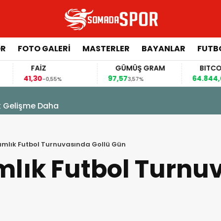
ÖR
FOTO GALERI
MASTERLER
BAYANLAR
FUTB
FAİZ
GÜMÜŞ GRAM
BITCOIN
1,30
97,57
64.844,00
-0,55%
3,57%
0,70%
k Gelişme Daha
lık Futbol Turnuvasında Gollü Gün
ık Futbol Turnu