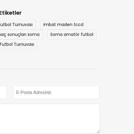
Etiketler
Futbol Turnuvası
imbat maden tccd
aç sonuçları soma
Soma amatör futbol
utbol Turnuvası