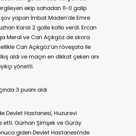
rgileyen ekip sahadan 11-0 galip
ta şov yapan İmbat Maden’de Emre
uzhan Karslı 2 golle katkı verdi. Ercan
ga Meral ve Can Açıkgöz de skora
ellikle Can Açıkgöz’ün röveşata ile
lkış aldı ve maçın en dikkat çeken anı
ıkçı yönetti.
ında 3 puanı aldı
e Devlet Hastanesi, Huzurevi
lde etti. Gürhan Şimşek ve Güray
 sonuca giden Devlet Hastanesi’nde