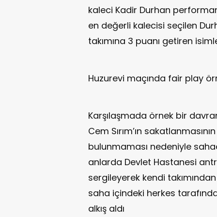
kaleci Kadir Durhan performan
en değerli kalecisi seçilen Durh
takımına 3 puanı getiren isimle
Huzurevi maçında fair play örn
Karşılaşmada örnek bir davra
Cem Sırım’ın sakatlanmasının 
bulunmaması nedeniyle sahad
anlarda Devlet Hastanesi antr
sergileyerek kendi takımından
saha içindeki herkes tarafında
alkış aldı