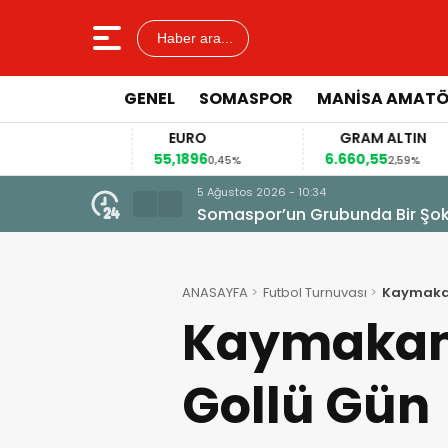
Haber ara...
GENEL
SOMASPOR
MANISA AMAT
EURO
GRAM ALTIN
55,1896
6.660,55
4
12%
0,45%
2,59%
5 Ağustos 2026 - 10:34
Somaspor’un Grubunda Bir Şo
ANASAYFA
Futbol Turnuvası
Kaymakam
Kaymakaml
Gollü Gün