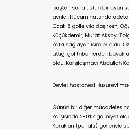
baştan sona üstün bir oyun se
ayrıldı. Hücum hattında ade
Ocak 5 golle yıldızlaşırken, Oğ
Küçükdemir, Murat Aksoy, Tol
katkı sağlayan isimler oldu. Öz
attığı gol tribünlerden büyük a
oldu. Karşılaşmayı Abdullah Kay
Devlet hastanesi Huzurevi maç
Günün bir diğer mücadelesind
karşısında 2-0’lık galibiyet e
Körük’ün (penaltı) golleriyle