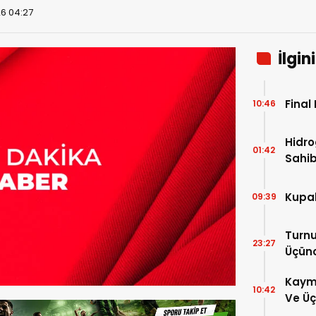
26 04:27
İlgin
Final
10:46
Hidro
01:42
Sahib
Kupal
09:39
Turnu
23:27
Üçün
Kaym
10:42
Ve Üç
Hakem