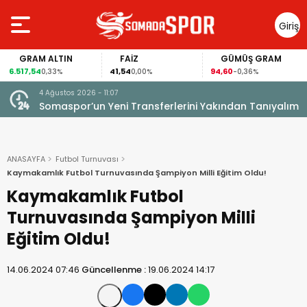
Giriş
Yap
IN
FAİZ
GÜMÜŞ GRAM
BITCOIN
41,54
94,60
64.881,00
%
0,00%
-0,36%
0,15
3 Ağustos 2026 - 12:23
ıyalım
U15 Kız Milli Takımı Seçme Kampında Soma Zafer
Spor’dan 4 Oyuncu
ANASAYFA
Futbol Turnuvası
Kaymakamlık Futbol Turnuvasında Şampiyon Milli Eğitim Oldu!
Kaymakamlık Futbol
Turnuvasında Şampiyon Milli
Eğitim Oldu!
14.06.2024 07:46
Güncellenme :
19.06.2024 14:17