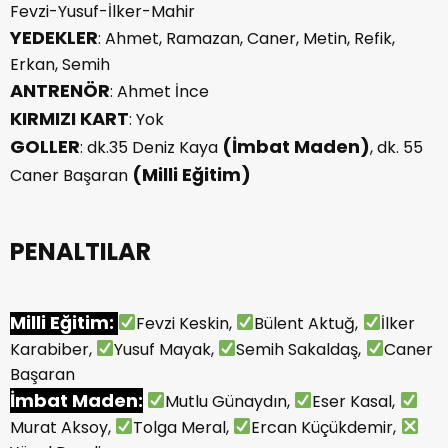
Fevzi-Yusuf-İlker-Mahir
YEDEKLER
: Ahmet, Ramazan, Caner, Metin, Refik,
Erkan, Semih
ANTRENÖR
: Ahmet İnce
KIRMIZI KART
: Yok
GOLLER
(İmbat Maden)
: dk.35 Deniz Kaya
, dk. 55
(Milli Eğitim)
Caner Başaran
PENALTILAR
Milli Eğitim:
Fevzi Keskin,
Bülent Aktuğ,
İlker
Karabiber,
Yusuf Mayak,
Semih Sakaldaş,
Caner
Başaran
İmbat Maden:
Mutlu Günaydın,
Eser Kasal,
Murat Aksoy,
Tolga Meral,
Ercan Küçükdemir,