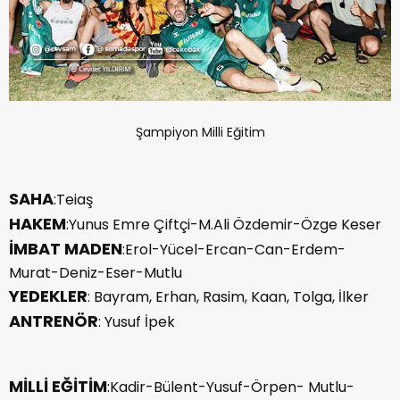
Şampiyon Milli Eğitim
SAHA
:Teiaş
HAKEM
:Yunus Emre Çiftçi-M.Ali Özdemir-Özge Keser
İMBAT MADEN
:Erol-Yücel-Ercan-Can-Erdem-
Murat-Deniz-Eser-Mutlu
YEDEKLER
: Bayram, Erhan, Rasim, Kaan, Tolga, İlker
ANTRENÖR
: Yusuf İpek
MİLLİ EĞİTİM
:Kadir-Bülent-Yusuf-Örpen- Mutlu-