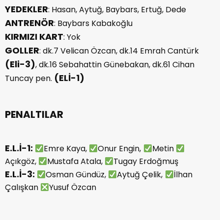
YEDEKLER
: Hasan, Aytuğ, Baybars, Ertuğ, Dede
ANTRENÖR
: Baybars Kabakoğlu
KIRMIZI KART
: Yok
GOLLER
: dk.7 Velican Özcan, dk.14 Emrah Cantürk
(Eli-3)
, dk.16 Sebahattin Günebakan, dk.61 Cihan
(ELİ-1)
Tuncay pen.
PENALTILAR
E.L.İ-1:
Emre Kaya,
Onur Engin,
Metin
Açıkgöz,
Mustafa Atala,
Tugay Erdoğmuş
E.L.İ-3:
Osman Gündüz,
Aytuğ Çelik,
İlhan
Çalışkan
Yusuf Özcan