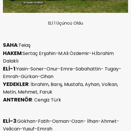
ELİ 1 Üçüncü Oldu
SAHA
:Teiaş
HAKEM
:Sertaç Erşahin-M.Ali Özdemir-H.İbrahim
Dalaklı
ELİ-1
:Yasin-Soner-Onur-Emre-Sabahattin- Tugay-
Emrah-Gürkan-Cihan
YEDEKLER
: İbrahim, Barış, Mustafa, Ayhan, Volkan,
Metin, Mehmet, Faruk
ANTRENÖR
: Cengiz Türk
ELİ-3
:Gökhan-Fatih-Osman-Ozan- İlhan-Ahmet-
Velican-Yusuf-Emrah