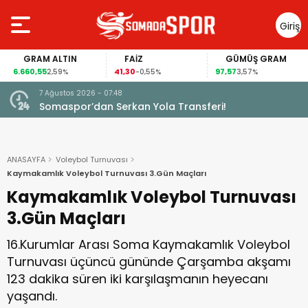
Giriş
Yap
GRAM ALTIN
FAİZ
GÜMÜŞ GRAM
6.660,55
41,30
97,57
2,59%
-0,55%
3,57%
7 Ağustos 2026 - 07:48
Somaspor’dan Serkan Yola Transferi!
ANASAYFA
Voleybol Turnuvası
Kaymakamlık Voleybol Turnuvası 3.Gün Maçları
Kaymakamlık Voleybol Turnuvası
3.Gün Maçları
16.Kurumlar Arası Soma Kaymakamlık Voleybol
Turnuvası üçüncü gününde Çarşamba akşamı
123 dakika süren iki karşılaşmanın heyecanı
yaşandı.