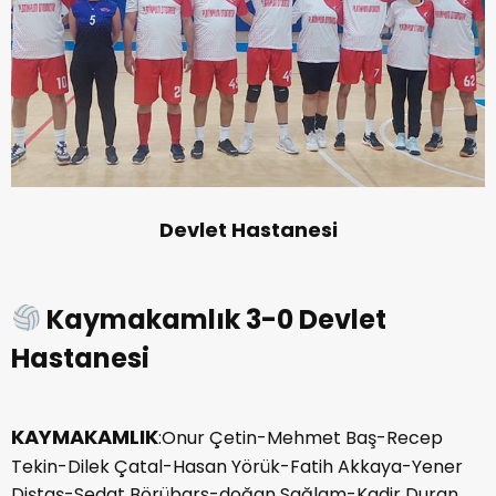
Devlet Hastanesi
Kaymakamlık 3-0 Devlet
Hastanesi
KAYMAKAMLIK
:Onur Çetin-Mehmet Baş-Recep
Tekin-Dilek Çatal-Hasan Yörük-Fatih Akkaya-Yener
Diştaş-Sedat Börübars-doğan Sağlam-Kadir Duran