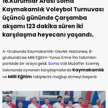
16.Kurumlar Arası Soma
Kaymakamlık Voleybol Turnuvası
üçüncü gününde Çarşamba
akşamı 123 dakika süren iki
karşılaşma heyecanı yaşandı.
A-Grubunda Kaymakamlık-Devlet Hastanesi, B-
grubunda ise Milli Eğitim-Yunus Emre İho takımları
parkede bir araya geldi.
Soma
Vali Muzaffer Ecemiş
Kaymakamlık
Salonunda oynanan karşılaşmalarda
Milli Eğitim
ve
rakiplerini mağlup etmeyi başardı