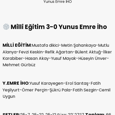
Yunus Emre İHO
Milli Eğitim 3-0 Yunus Emre İho
MİLLİ EĞİTİM
:Mustafa dikici-Metin Şahankaya-Mutlu
Alanya-Fevzi Keskin-Refik Ağartan-Bülent Aktuğ-İlker
Karabiber-Hasan Akay-Yusuf Mayak-Hüseyin Ünver-
Mehmet Gürbüz
Y.EMRE İHO
:Yusuf Karayegen-Erol Sarıtaş-Fatih
Yeşilyurt-Ömer Perçin-Şükrü Pala-Fatih Sezgin-Cemil
Uygun
SETLER:
Toplam
25-7, 25-22, 25-12 Süre: 22′ 27’17
: 66