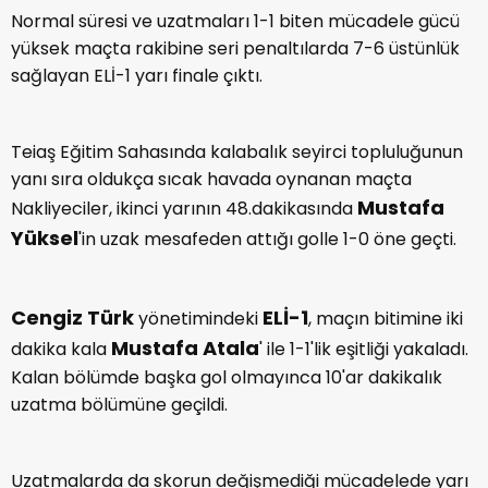
Normal süresi ve uzatmaları 1-1 biten mücadele gücü
yüksek maçta rakibine seri penaltılarda 7-6 üstünlük
sağlayan ELİ-1 yarı finale çıktı.
Teiaş Eğitim Sahasında kalabalık seyirci topluluğunun
yanı sıra oldukça sıcak havada oynanan maçta
Mustafa
Nakliyeciler, ikinci yarının 48.dakikasında
Yüksel
'in uzak mesafeden attığı golle 1-0 öne geçti.
Cengiz Türk
ELİ-1
yönetimindeki
, maçın bitimine iki
Mustafa Atala
dakika kala
' ile 1-1'lik eşitliği yakaladı.
Kalan bölümde başka gol olmayınca 10'ar dakikalık
uzatma bölümüne geçildi.
Uzatmalarda da skorun değişmediği mücadelede yarı