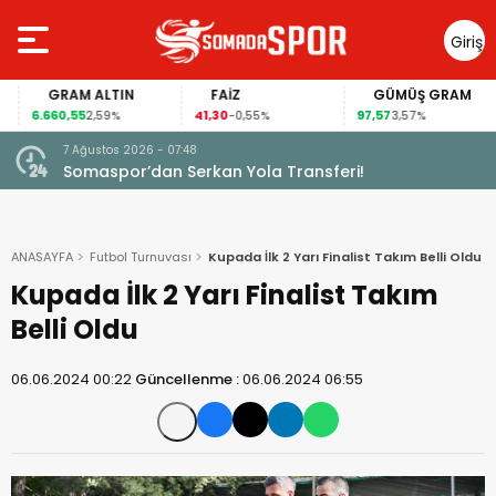
Giriş
Yap
GRAM ALTIN
FAİZ
GÜMÜŞ GRAM
6.660,55
41,30
97,57
2,59%
-0,55%
3,57%
5 Ağustos 2026 - 10:34
Somaspor’un Grubunda Bir Şok Gelişme Daha
ANASAYFA
Futbol Turnuvası
Kupada İlk 2 Yarı Finalist Takım Belli Oldu
Kupada İlk 2 Yarı Finalist Takım
Belli Oldu
06.06.2024 00:22
Güncellenme :
06.06.2024 06:55