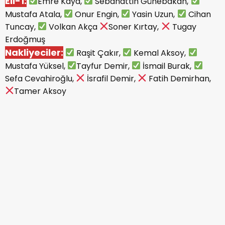
Eli-1:
Emre Kaya,
Sebahattin Günebakan,
Mustafa Atala,
Onur Engin,
Yasin Uzun,
Cihan
Tuncay,
Volkan Akça
Soner Kırtay,
Tugay
Erdoğmuş
Nakliyeciler:
Raşit Çakır,
Kemal Aksoy,
Mustafa Yüksel,
Tayfur Demir,
İsmail Burak,
Sefa Cevahiroğlu,
İsrafil Demir,
Fatih Demirhan,
Tamer Aksoy