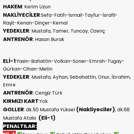
HAKEM
: Kerim Uzun
NAKLİYECİLER
:Sefa-Fatih-İsmail-Tayfur-İsrafil-
Raşit-Kenan-Dinçer-Kemal
YEDEKLER
: Mustafa, Tamer, Tuncay, Özenç
ANTRENÖR
: Hasan Burak
ELİ-1
:Yasin-Bahattin-Volkan-Soner-Emrah-Tugay-
Gürkan-Cihan-Metin
YEDEKLER
: Mustafa, Ayhan, Sebahattin, Onur, İbrahim,
Emre
ANTRENÖR
: Cengiz Türk
KIRMIZI KART
:Yok
GOLLER
(Nakliyeciler)
: dk.50 Mustafa Yüksel
, dk.68
(Eli-1)
Mustafa Atala
PENALTILAR: