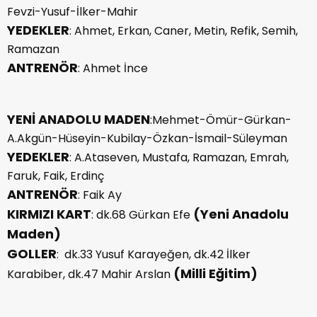
Fevzi-Yusuf-İlker-Mahir
YEDEKLER
: Ahmet, Erkan, Caner, Metin, Refik, Semih,
Ramazan
ANTRENÖR
: Ahmet İnce
YENİ ANADOLU MADEN
:Mehmet-Ömür-Gürkan-
A.Akgün-Hüseyin-Kubilay-Özkan-İsmail-Süleyman
YEDEKLER
: A.Ataseven, Mustafa, Ramazan, Emrah,
Faruk, Faik, Erdinç
ANTRENÖR
: Faik Ay
KIRMIZI KART
(Yeni Anadolu
: dk.68 Gürkan Efe
Maden)
GOLLER
: dk.33 Yusuf Karayeğen, dk.42 İlker
(Milli Eğitim)
Karabiber, dk.47 Mahir Arslan