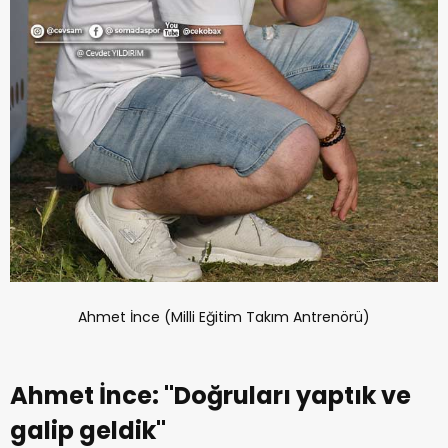
Ahmet İnce (Milli Eğitim Takım Antrenörü)
Ahmet İnce: ''Doğruları yaptık ve
galip geldik''