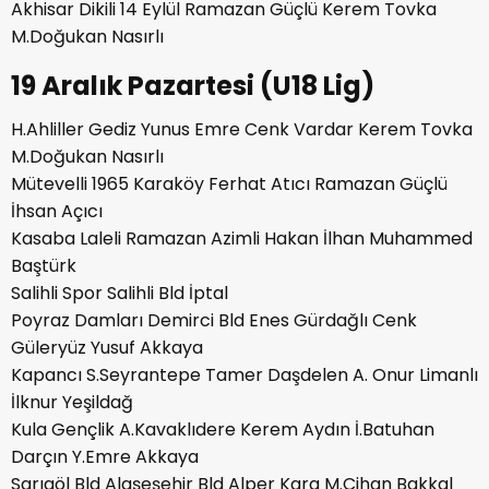
Akhisar Dikili 14 Eylül Ramazan Güçlü Kerem Tovka
M.Doğukan Nasırlı
19 Aralık Pazartesi (U18 Lig)
H.Ahliller Gediz Yunus Emre Cenk Vardar Kerem Tovka
M.Doğukan Nasırlı
Mütevelli 1965 Karaköy Ferhat Atıcı Ramazan Güçlü
İhsan Açıcı
Kasaba Laleli Ramazan Azimli Hakan İlhan Muhammed
Baştürk
Salihli Spor Salihli Bld İptal
Poyraz Damları Demirci Bld Enes Gürdağlı Cenk
Güleryüz Yusuf Akkaya
Kapancı S.Seyrantepe Tamer Daşdelen A. Onur Limanlı
İlknur Yeşildağ
Kula Gençlik A.Kavaklıdere Kerem Aydın İ.Batuhan
Darçın Y.Emre Akkaya
Sarıgöl Bld Alaşeşehir Bld Alper Kara M.Cihan Bakkal