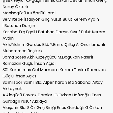
Ş.Sekizeylül K.Ağaçlı Teknik Özkan Ceylan Sinan Genç
Nuray Öztürk
Manisagücü K.Köprülü İptal
Selvilitepe İstasyon Gnç. Yusuf Bulut Kerem Aydın
İ.Batuhan Darçın
Kasaba Trg.Egeli İ.Batuhan Darçın Yusuf Bulut Kerem
Aydın
Akh.Yıldırım Gördes Bld. Y.Emre Çiftçi A. Onur Limanlı
Muhammed Baştürk
Soma Sotes Akh.Kuzeygücü M.Doğukan Nasırlı
Ramazan Güçlü İhsan Açıcı
301 Karaelmas Göl Marmara Kerem Tovka Ramazan
Güçlü İhsan Açıcı
Salihlispor Salihli Bld. Alper Kara Sefa Sabancı Altay
Akkaynak
A.Alagücü Poyraz Damları G.Özkan Hafızoğlu Enes
Gürdağlı Yusuf Akkaya
Alaşehir Bld. S.Öz Gnç.Birliği Enes Gürdağlı G.Özkan