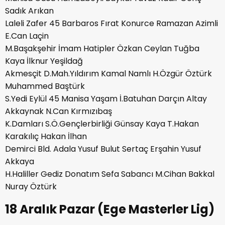
Sadık Arıkan
Laleli Zafer 45 Barbaros Fırat Konurce Ramazan Azimli
E.Can Laçin
M.Başakşehir İmam Hatipler Özkan Ceylan Tuğba
Kaya İlknur Yeşildağ
Akmesçit D.Mah.Yıldırım Kamal Namlı H.Özgür Öztürk
Muhammed Baştürk
S.Yedi Eylül 45 Manisa Yaşam İ.Batuhan Darçın Altay
Akkaynak N.Can Kırmızıbaş
K.Damları S.Ö.Gençlerbirliği Günsay Kaya T.Hakan
Karakılıç Hakan İlhan
Demirci Bld. Adala Yusuf Bulut Sertaç Erşahin Yusuf
Akkaya
H.Haliller Gediz Donatım Sefa Sabancı M.Cihan Bakkal
Nuray Öztürk
18 Aralık Pazar (Ege Masterler Lig)