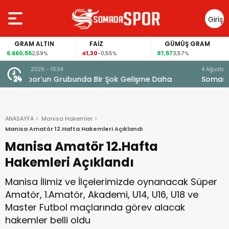
Giriş
Yap
GRAM ALTIN
FAİZ
GÜMÜŞ GRAM
6.660,55
41,30
97,57
6
2,59%
-0,55%
3,57%
4 Ağustos 2026 - 11:07
Somaspor’un Yeni Transferlerini Yakından Tanıyalım
ANASAYFA
Manisa Hakemler
Manisa Amatör 12.Hafta Hakemleri Açıklandı
Manisa Amatör 12.Hafta
Hakemleri Açıklandı
Manisa İlimiz ve İlçelerimizde oynanacak Süper
Amatör, 1.Amatör, Akademi, U14, U16, U18 ve
Master Futbol maçlarında görev alacak
hakemler belli oldu