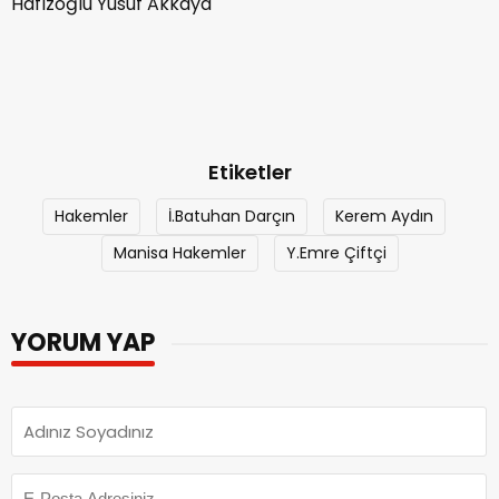
Hafızoğlu Yusuf Akkaya
Etiketler
Hakemler
İ.Batuhan Darçın
Kerem Aydın
Manisa Hakemler
Y.Emre Çiftçi
YORUM YAP