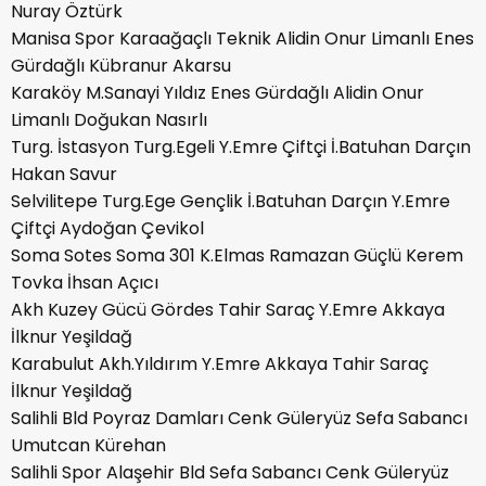
Nuray Öztürk
Manisa Spor Karaağaçlı Teknik Alidin Onur Limanlı Enes
Gürdağlı Kübranur Akarsu
Karaköy M.Sanayi Yıldız Enes Gürdağlı Alidin Onur
Limanlı Doğukan Nasırlı
Turg. İstasyon Turg.Egeli Y.Emre Çiftçi İ.Batuhan Darçın
Hakan Savur
Selvilitepe Turg.Ege Gençlik İ.Batuhan Darçın Y.Emre
Çiftçi Aydoğan Çevikol
Soma Sotes Soma 301 K.Elmas Ramazan Güçlü Kerem
Tovka İhsan Açıcı
Akh Kuzey Gücü Gördes Tahir Saraç Y.Emre Akkaya
İlknur Yeşildağ
Karabulut Akh.Yıldırım Y.Emre Akkaya Tahir Saraç
İlknur Yeşildağ
Salihli Bld Poyraz Damları Cenk Güleryüz Sefa Sabancı
Umutcan Kürehan
Salihli Spor Alaşehir Bld Sefa Sabancı Cenk Güleryüz