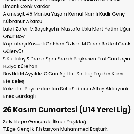
Limanlı Cenk Vardar
Akmesçit 45 Manisa Yaşam Kemal Namlı Kadir Genç
Kübranur Akarsu
Laleli Zafer M.Başakşehir Mustafa Uslu Mert Yetim Uğur
Onur Boy
Köprübaşı Köseali Gökhan Özkan M.Cihan Bakkal Cenk
Güleryüz
S.Kurtuluş S.Demir Spor Semih Başkesen Erol Can Laçin
H.Ziya Kürehan
Beylikli M.Ayyıldız O.Can Açıklar Sertaç Erşahin Kamil
Efe Keleş
Kelizafer Poyrazdamları Sefa Sabancı Altay Akkaynak
Enes Gürdağlı
26 Kasım Cumartesi (U14 Yerel Lig)
Selvilitepe Gençordu İlknur Yeşildağ
T.Ege Gençlik T.İstasyon Muhammed Baştürk