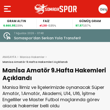
Giriş
Yap
GRAM ALTIN
FAİZ
GÜMÜŞ GRAM
6.660,55
41,30
97,57
2,59%
-0,55%
3,57%
5 Ağustos 2026 - 10:34
Somaspor’un Grubunda Bir Şok Gelişme Daha
ANASAYFA
Manisa Hakemler
Manisa Amatör 9.Hafta Hakemleri Açıklandı
Manisa Amatör 9.Hafta Hakemleri
Açıklandı
Manisa İlimiz ve İlçelerimizde oynanacak Süper
Amatör, 1.Amatör, Akademi, U14, U16, İşitme
Engelliler ve Master Futbol maçlarında görev
alacak hakemler belli oldu