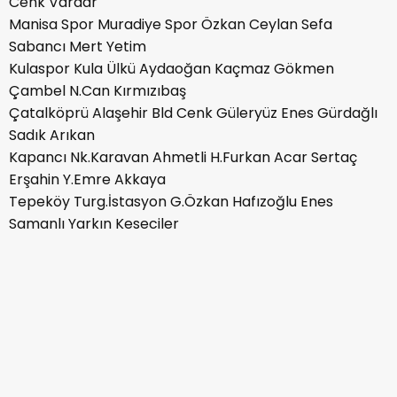
Cenk Vardar
Manisa Spor Muradiye Spor Özkan Ceylan Sefa
Sabancı Mert Yetim
Kulaspor Kula Ülkü Aydaoğan Kaçmaz Gökmen
Çambel N.Can Kırmızıbaş
Çatalköprü Alaşehir Bld Cenk Güleryüz Enes Gürdağlı
Sadık Arıkan
Kapancı Nk.Karavan Ahmetli H.Furkan Acar Sertaç
Erşahin Y.Emre Akkaya
Tepeköy Turg.İstasyon G.Özkan Hafızoğlu Enes
Samanlı Yarkın Keseciler