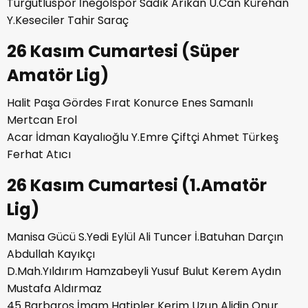
Turgutluspor İnegölspor Sadık Arıkan U.Can Kürehan
Y.Keseciler Tahir Saraç
26 Kasım Cumartesi (Süper
Amatör Lig)
Halit Paşa Gördes Fırat Konurce Enes Samanlı
Mertcan Erol
Acar İdman Kayalıoğlu Y.Emre Çiftçi Ahmet Türkeş
Ferhat Atıcı
26 Kasım Cumartesi (1.Amatör
Lig)
Manisa Gücü S.Yedi Eylül Ali Tuncer İ.Batuhan Darçın
Abdullah Kayıkçı
D.Mah.Yıldırım Hamzabeyli Yusuf Bulut Kerem Aydın
Mustafa Aldırmaz
45 Barbaros İmam Hatipler Kerim Uzun Alidin Onur