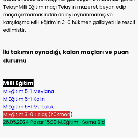
Teiaş-Milli Eğitim maçı Teiaş'ın mazeret beyan edip
maça çıkmamasından dolayı oynanmamış ve
karşılaşma Milli Eğitim'in 3-0 hükmen galibiyeti ile tescil
edilmiştir.
İki takımın oynadığı, kalan maçları ve puan
durumu
Milli Eğitim
M.Eğitim 5-1 Mevlana
M.Eğitim 6-1 Kolin
M.Eğitim 5-1 Müftülük
M.Eğitim 3-0 Teiaş (hükmen
)
26.05.2024 Pazar 15:30 M.Eğitim- Soma Bld