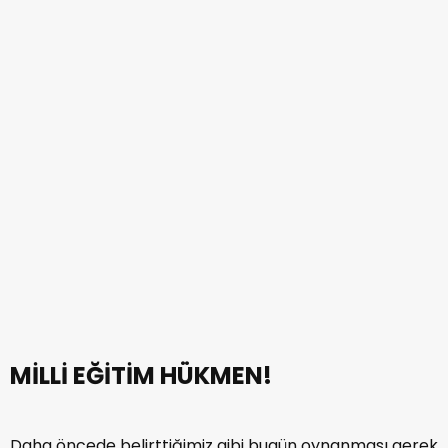
MİLLİ EĞİTİM HÜKMEN!
Daha öncede belirttiğimiz gibi bugün oynanması gerek