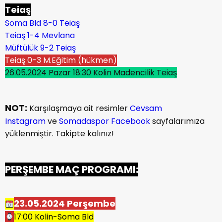
Teiaş
Soma Bld 8-0 Teiaş
Teiaş 1-4 Mevlana
Müftülük 9-2 Teiaş
Teiaş 0-3 M.Eğitim (hükmen)
26.05.2024 Pazar 18:30 Kolin Madencilik Teiaş
NOT:
Karşılaşmaya ait resimler
Cevsam
Instagram
ve
Somadaspor Facebook
sayfalarımıza
yüklenmiştir. Takipte kalınız!
PERŞEMBE MAÇ PROGRAMI:
23.05.2024 Perşembe
17:00 Kolin-Soma Bld