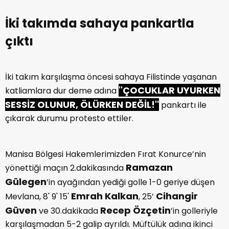
İki takımda sahaya pankartla
çıktı
İki takım karşılaşma öncesi sahaya Filistinde yaşanan
''ÇOCUKLAR UYURKEN
katliamlara dur deme adına
SESSİZ OLUNUR, ÖLÜRKEN DEĞİL!''
pankartı ile
çıkarak durumu protesto ettiler.
Manisa Bölgesi Hakemlerimizden Fırat Konurce’nin
Ramazan
yönettiği maçın 2.dakikasında
Gülegen
’in ayağından yediği golle 1-0 geriye düşen
Emrah Kalkan
Cihangir
Mevlana, 8' 9' 15'
, 25’
Güven
Recep Özçetin
ve 30.dakikada
’in golleriyle
karşılaşmadan 5-2 galip ayrıldı. Müftülük adına ikinci