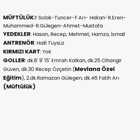
MÜFTÜLÜK
:F.Solak-Tuncer-F.Arı- Hakan-R.Eren-
Muhammed-R.Gülegen-Ahmet-Mustafa
YEDEKLER
: Hasan, Recep, Mehmet, Hamza, İsmail
ANTRENÖR
: Halil Tüysüz
KIRMIZI KART
: Yok
GOLLER
: dk.8' 9' 15' Emrah Kalkan, dk.25 Cihangir
Mevlana Özel
Güven, dk.30 Recep Özçetin (
Eğitim
), 2.dk.Ramazan Gülegen, dk.46 Fatih Arı
(Müftülük)