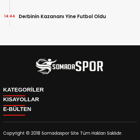
Derbinin Kazananı Yine Futbol Oldu
14:44
KATEGORİLER
KISAYOLLAR
İletişim
E-BÜLTEN
İstatistikler & Puan Durumu & Fikstür
Genel
Reklam Ver
Somaspor
Futbol Turnuva Puan Durumu
Manisa Amatör
Yayın Politikamız
Copyright © 2018 Somadaspor Site Tüm Hakları Saklıdır.
Yazarlar