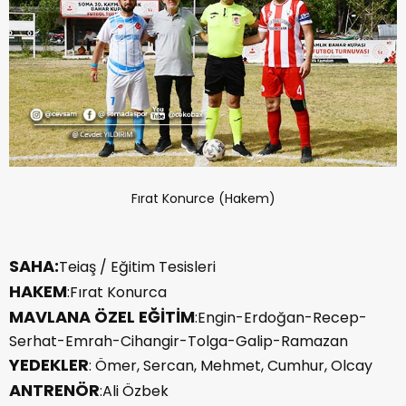
Fırat Konurce (Hakem)
SAHA:
Teiaş / Eğitim Tesisleri
HAKEM
:Fırat Konurca
MAVLANA ÖZEL EĞİTİM
:Engin-Erdoğan-Recep-
Serhat-Emrah-Cihangir-Tolga-Galip-Ramazan
YEDEKLER
: Ömer, Sercan, Mehmet, Cumhur, Olcay
ANTRENÖR
:Ali Özbek