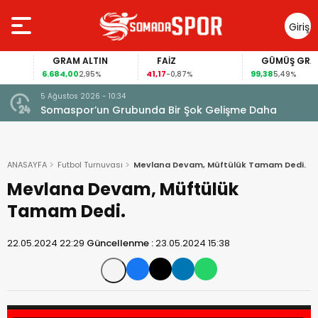
Giriş
Yap
GRAM ALTIN
FAİZ
GÜMÜŞ GRAM
6.684,00
41,17
99,38
2,95%
-0,87%
5,49%
5 Ağustos 2026 - 10:34
Somaspor’un Grubunda Bir Şok Gelişme Daha
ANASAYFA
Futbol Turnuvası
Mevlana Devam, Müftülük Tamam Dedi.
Mevlana Devam, Müftülük
Tamam Dedi.
22.05.2024 22:29
Güncellenme :
23.05.2024 15:38