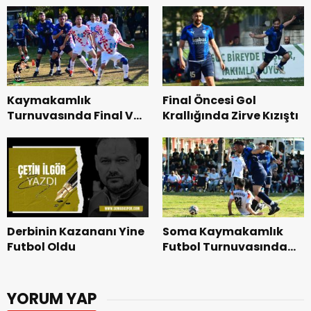
Kaymakamlık
Final Öncesi Gol
Turnuvasında Final Ve
Krallığında Zirve Kızıştı
Üçüncülük Maçlarının
Hakemleri Açıklandı
Derbinin Kazananı Yine
Soma Kaymakamlık
Futbol Oldu
Futbol Turnuvasında
Finalin Adı Belli Oldu
YORUM YAP