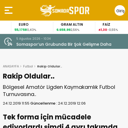
Giriş
Yap
EURO
GRAM ALTIN
FAİZ
55,1758
6.658,99
41,30
0,43%
2,56%
-0,55%
5 Ağustos 2026 - 10:34
Somaspor’un Grubunda Bir Şok Gelişme Daha
ANASAYFA
Futbol
Rakip Oldular..
Rakip Oldular..
Bölgesel Amatör Ligden Kaymakamlık Futbol
Turnuvasına..
24.12.2019 11:55
Güncellenme :
24.12.2019 12:06
Tek forma için mücadele
ediyorlardı şimdi 4 ayrı takımda