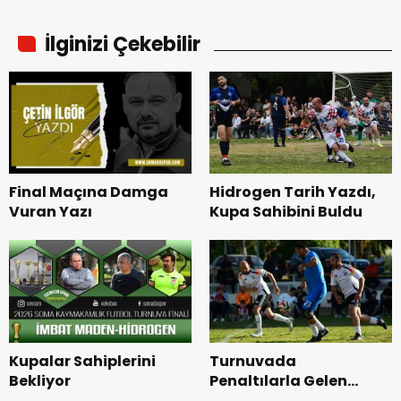
İlginizi Çekebilir
Final Maçına Damga
Hidrogen Tarih Yazdı,
Vuran Yazı
Kupa Sahibini Buldu
Kupalar Sahiplerini
Turnuvada
Bekliyor
Penaltılarla Gelen
Üçüncülük