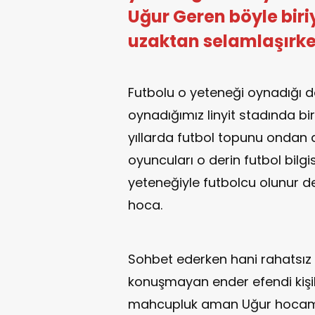
Uğur Geren böyle biri
uzaktan selamlaşırke
Futbolu o yeteneği oynadığı
oynadığımız linyit stadında b
yıllarda futbol topunu ondan 
oyuncuları o derin futbol bilg
yeteneğiyle futbolcu olunur de
hoca.
Sohbet ederken hani rahatsı
konuşmayan ender efendi kişi
mahcupluk aman Uğur hocama