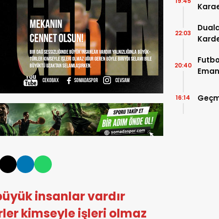
19:45
Karae
Duala
22:03
Kard
Futbo
20:40
Eman
Geçmi
16:14
 büyük insanlar vardır
ler kimseyle işleri olmaz