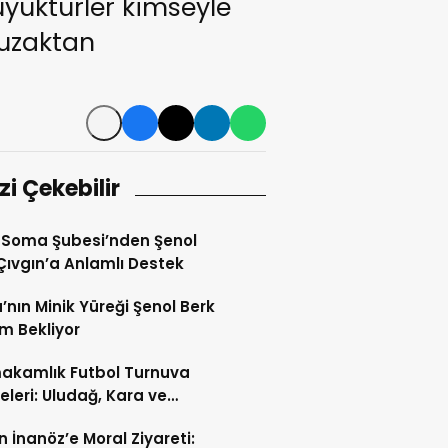
büyüktürler kimseyle
 uzaktan
izi Çekebilir
 Soma Şubesi’nden Şenol
Çıvgın’a Anlamlı Destek
nın Minik Yüreği Şenol Berk
m Bekliyor
akamlık Futbol Turnuva
eleri: Uludağ, Kara ve
ca
 İnanöz’e Moral Ziyareti: