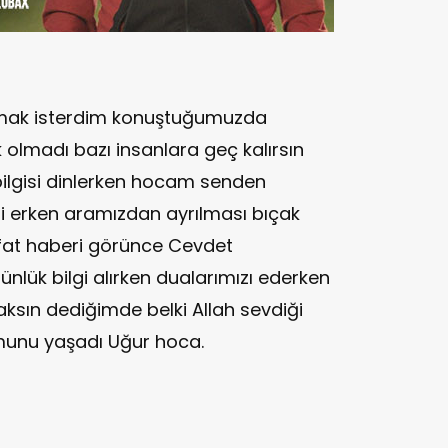
ışmak isterdim konuştuğumuzda
olmadı bazı insanlara geç kalırsın
bilgisi dinlerken hocam senden
di erken aramızdan ayrılması bıçak
vefat haberi görünce Cevdet
lük bilgi alırken dualarımızı ederken
sın dediğimde belki Allah sevdiği
umunu yaşadı Uğur hoca.