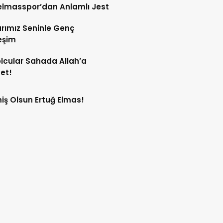
lmasspor’dan Anlamlı Jest
rımız Seninle Genç
eşim
lcular Sahada Allah’a
et!
ş Olsun Ertuğ Elmas!