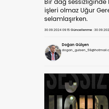
Bir dağ sessizliğinde
işleri olmaz Uğur Ger
selamlaşırken.
30.09.2024 09:15
Güncellenme :
30.09.202
Doğan Gülşen
dogan_gulsen_59@hotmail.