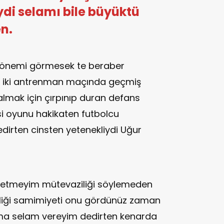
ydi selamı bile büyüktü
n.
 dönemi görmesek te beraber
ir iki antrenman maçında geçmiş
almak için çırpınıp duran defans
isi oyunu hakikaten futbolcu
dirten cinsten yetenekliydi Uğur
z etmeyim mütevaziliği söylemeden
liği samimiyeti onu gördünüz zaman
 selam vereyim dedirten kenarda