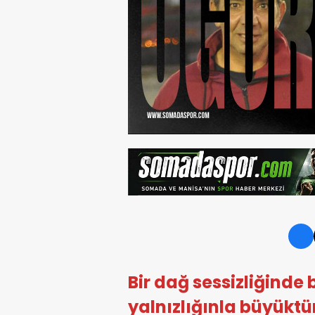
Bir dağ sessizliğinde
yalnızlığınla büyüktür