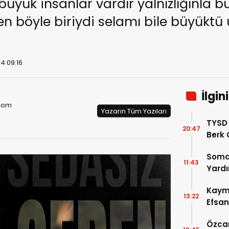
 büyük insanlar vardır yalnızlığınla 
en böyle biriydi selamı bile büyüktü
4 09:16
İlgin
com
Yazarın Tüm Yazıları
TYSD
20:47
Berk 
Soma’
11:43
Yardı
Kaym
13:22
Efsan
Kara
Özcan