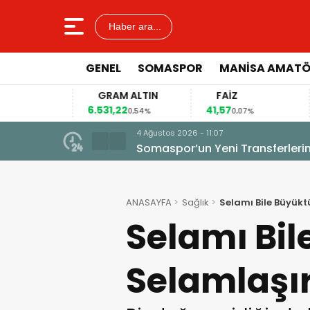
Haber ara...
GENEL
SOMASPOR
MANISA AMAT
GRAM ALTIN
FAİZ
6.531,22
41,57
9
2%
0,54%
0,07%
4 Ağustos 2026 - 11:07
Somaspor’un Yeni Transferleri
ANASAYFA
Sağlık
Selamı Bile Büyük
Selamı Bi
Selamlaşı