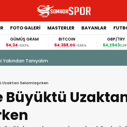
ÖR
FOTO GALERI
MASTERLER
BAYANLAR
FUTB
GÜMÜŞ GRAM
BITCOIN
GBP/TRY
4,34
64.368,00
64,2943
-0,63%
-0,65%
0,28%
ni Yakından Tanıyalım
tü Uzaktan Selamlaşırken
le Büyüktü Uzakta
rken