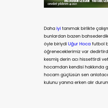
Daha
iyi
tanımak birlikte çal
bunlardan bazen bahsederdik 
öyle biriydi
Uğur Hoca
futbol 
öğreneceklerimiz var dedirtir
kesmiş derin acı hissettirdi 
hocamdan kendisi hakkında gün
hocam güçlüsün sen anlatacak
kulunu yanına erken alır dur