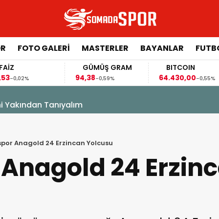
ÖR
FOTO GALERI
MASTERLER
BAYANLAR
FUTB
GÜMÜŞ GRAM
BITCOIN
GBP
94,38
64.430,00
64,14
-0,59%
-0,55%
ni Yakından Tanıyalım
or Anagold 24 Erzincan Yolcusu
Anagold 24 Erzin