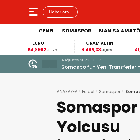
Haber ara...
GENEL
SOMASPOR
MANISA AMAT
EURO
GRAM ALTIN
FAİZ
54,8992
6.495,33
41,53
-0,17%
-0,01%
-0,02%
4 Ağustos 2026 - 11:07
Somaspor’un Yeni Transferleri
ANASAYFA
Futbol
Somaspor
Somasp
Somaspor 
Yolcusu