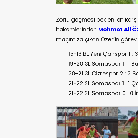
Zorlu geçmesi beklenilen karş
hakemlerinden
Mehmet Ali Ö
maçımıza çıkan Özer’in görev 
15-16 BL Yeni Çanspor 1 :
19-20 3L Somaspor 1 : 1 B
20-21 3L Cizrespor 2 : 2
21-22 2L Somaspor 1 : 1 Ç
21-22 2L Somaspor 0 : 0 