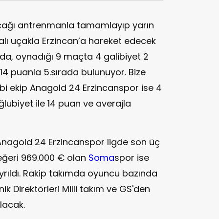
acağı antrenmanla tamamlayıp yarın
alı uçakla Erzincan’a hareket edecek
da, oynadığı 9 maçta 4 galibiyet 2
 14 puanla 5.sırada bulunuyor. Bize
ibi ekip Anagold 24 Erzincanspor ise 4
ğlubiyet ile 14 puan ve averajla
Anagold 24 Erzincanspor ligde son üç
eğeri 969.000 € olan
Soma
spor ise
ayrıldı. Rakip takımda oyuncu bazında
k Direktörleri Milli takım ve GS'den
olacak.