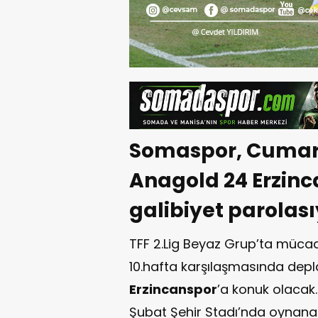
Somaspor, Cumar
Anagold 24 Erzin
galibiyet parolası
TFF 2.Lig Beyaz Grup’ta müca
10.hafta karşılaşmasında de
Erzincanspor
’a konuk olacak
Şubat Şehir Stadı’nda oynana