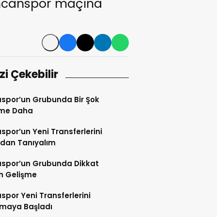
incanspor maçına
izi Çekebilir
spor’un Grubunda Bir Şok
şme Daha
por’un Yeni Transferlerini
ndan Tanıyalım
spor’un Grubunda Dikkat
n Gelişme
por Yeni Transferlerini
tmaya Başladı