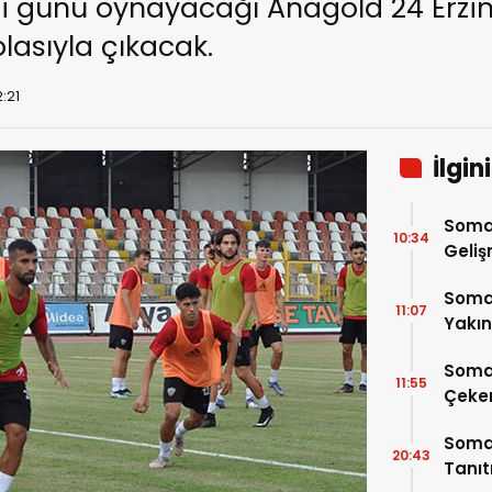
i günü oynayacağı Anagold 24 Erz
lasıyla çıkacak.
2:21
İlgin
Soma
10:34
Geli
Somas
11:07
Yakı
Soma
11:55
Çeke
Somas
20:43
Tanı