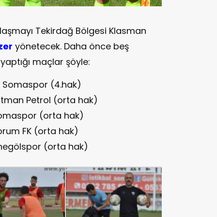
ılaşmayı Tekirdağ Bölgesi Klasman
zer
yönetecek. Daha önce beş
yaptığı maçlar şöyle:
 3 Somaspor (4.hak)
atman Petrol (orta hak)
 Somaspor (orta hak)
orum FK (orta hak)
İnegölspor (orta hak)