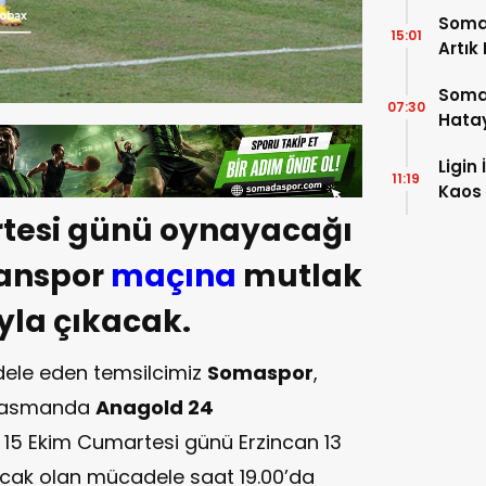
Soma
15:01
Artık
Soma
07:30
Hatay
Ligin
11:19
Kaos 
tesi günü oynayacağı
canspor
maçına
mutlak
yla çıkacak.
dele eden temsilcimiz
Somaspor
,
plasmanda
Anagold 24
. 15 Ekim Cumartesi günü Erzincan 13
cak olan mücadele saat 19.00’da