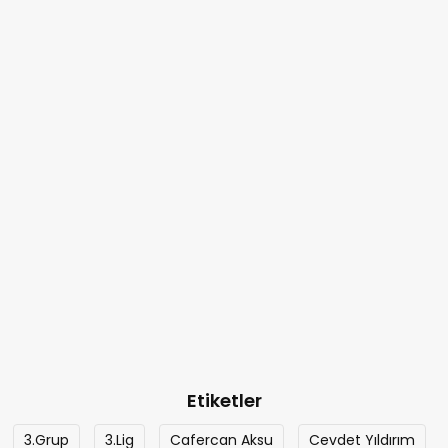
Etiketler
3.Grup
3.Lig
Cafercan Aksu
Cevdet Yıldırım