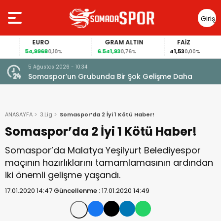
Giriş
Yap
EURO
GRAM ALTIN
FAİZ
54,9968
6.541,93
41,53
0,10%
0,76%
0,00%
5 Ağustos 2026 - 10:34
Somaspor’un Grubunda Bir Şok Gelişme Daha
ANASAYFA
3.Lig
Somaspor’da 2 İyi 1 Kötü Haber!
Somaspor’da 2 İyi 1 Kötü Haber!
Somaspor’da Malatya Yeşilyurt Belediyespor
maçının hazırlıklarını tamamlamasının ardından
iki önemli gelişme yaşandı.
17.01.2020 14:47
Güncellenme :
17.01.2020 14:49