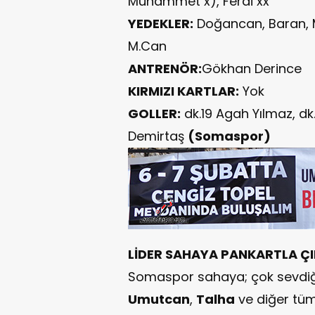
Muhammet x), Ferdi xx
YEDEKLER:
Doğancan, Baran, 
M.Can
ANTRENÖR:
Gökhan Derince
KIRMIZI KARTLAR:
Yok
GOLLER:
dk.19 Agah Yılmaz, d
Demirtaş
(Somaspor)
LİDER SAHAYA PANKARTLA ÇI
Somaspor sahaya; çok sevdiği
Umutcan
,
Talha
ve diğer tüm