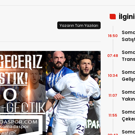
İlgin
Yazarın Tüm Yazıları
Somas
16:50
Satış
Soma
07:48
Trans
Soma
10:34
Geli
Somas
11:07
Yakı
Soma
11:55
Çeke
Somas