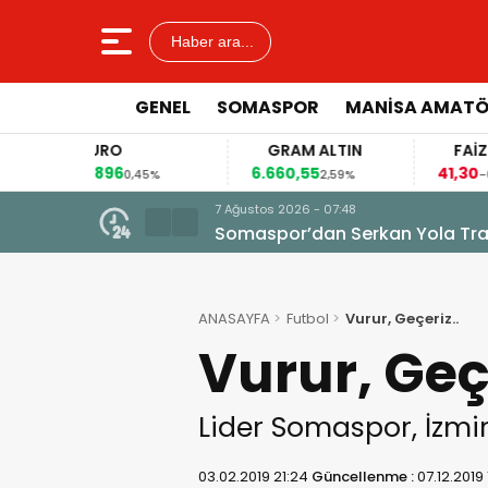
Haber ara...
GENEL
SOMASPOR
MANISA AMAT
GRAM ALTIN
FAİZ
6
6.660,55
41,30
0,45%
2,59%
-0,55%
7 Ağustos 2026 - 07:48
Somaspor’dan Serkan Yola Tran
ANASAYFA
Futbol
Vurur, Geçeriz..
Vurur, Geçe
Lider Somaspor, İzmir
03.02.2019 21:24
Güncellenme :
07.12.2019