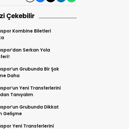
izi Çekebilir
por Kombine Biletleri
ta
spor’dan Serkan Yola
feri!
spor’un Grubunda Bir Şok
şme Daha
por’un Yeni Transferlerini
ndan Tanıyalım
spor’un Grubunda Dikkat
n Gelişme
por Yeni Transferlerini