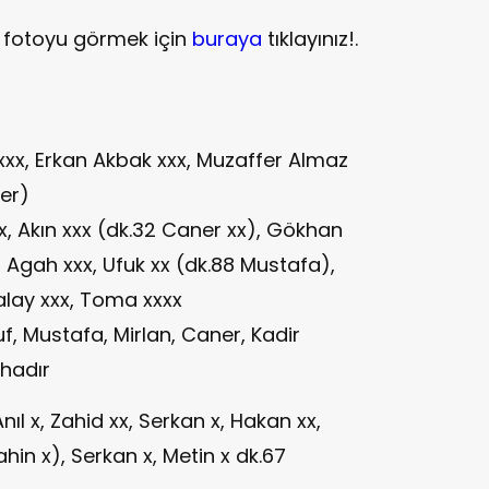
t fotoyu görmek için
buraya
tıklayınız!.
xxx, Erkan Akbak xxx, Muzaffer Almaz
er)
xx, Akın xxx (dk.32 Caner xx), Gökhan
 Agah xxx, Ufuk xx (dk.88 Mustafa),
talay xxx, Toma xxxx
f, Mustafa, Mirlan, Caner, Kadir
hadır
Anıl x, Zahid xx, Serkan x, Hakan xx,
hin x), Serkan x, Metin x dk.67