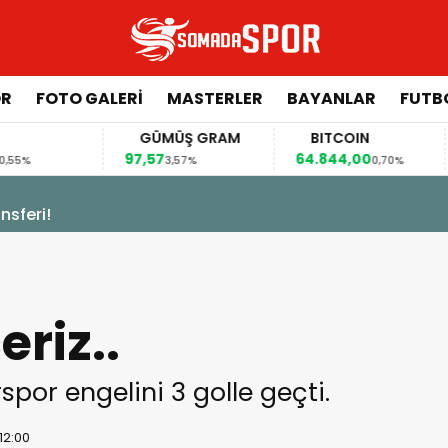
ÖR
FOTO GALERI
MASTERLER
BAYANLAR
FUTB
GÜMÜŞ GRAM
BITCOIN
GBP/TRY
97,57
64.844,00
64,4492
3,57%
0,70%
0,41%
sferi!
riz..
spor engelini 3 golle geçti.
 12:00