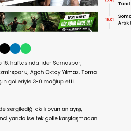
20:43
Tanı
Soma
15:01
Artık
p 16. haftasında lider Somaspor,
 İzmirspor'u, Agah Oktay Yılmaz, Toma
n golleriyle 3-0 mağlup etti.
 sergilediği akıllı oyun anlayışı,
ikinci yarıda ise tek golle karşılaşmadan