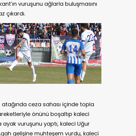
erkant’ın vuruşunu ağlarla buluşmasını
z çıkardı.
 atağında ceza sahası içinde topla
reketleriyle önünü boşaltıp kaleci
ta ayak vuruşunu yaptı, kaleci Uğur
 Agah gelişine muhteşem vurdu, kaleci