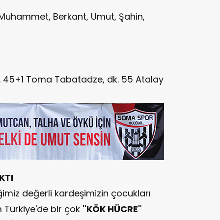
Muhammet, Berkant, Umut, Şahin,
k. 45+1 Toma Tabatadze, dk. 55 Atalay
KTI
miz değerli kardeşimizin çocukları
 Türkiye'de bir çok
''KÖK HÜCRE'
'