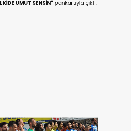
ELKİDE UMUT SENSİN''
pankartıyla çıktı.