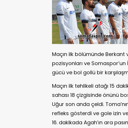
Maçın ilk bölümünde Berkant v
pozisyonları ve Somaspor’un İz
gücü ve bol gollü bir karşılaşma
Maçın ilk tehlikeli atağı 15 
sahası 18 çizgisinde önünü boş
Uğur son anda çeldi. Toma’nın
refleks gösterdi ve gole izin v
16. dakikada Agah’ın ara pası