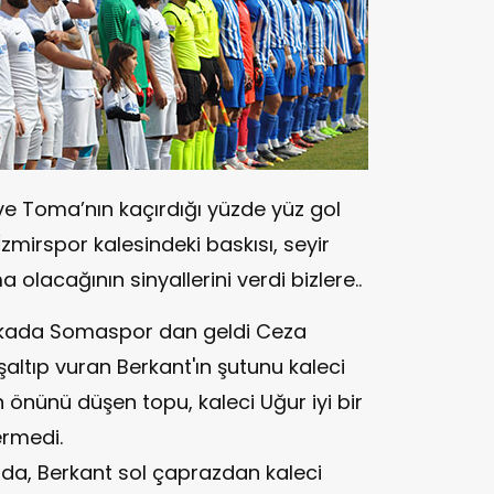
e Toma’nın kaçırdığı yüzde yüz gol
mirspor kalesindeki baskısı, seyir
 olacağının sinyallerini verdi bizlere..
dakikada Somaspor dan geldi Ceza
altıp vuran Berkant'ın şutunu kaleci
 önünü düşen topu, kaleci Uğur iyi bir
ermedi.
nda, Berkant sol çaprazdan kaleci