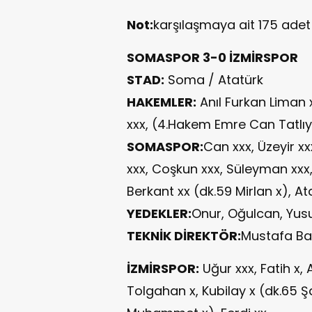
Not:
karşılaşmaya ait 175 ade
SOMASPOR 3-0 İZMİRSPOR
STAD:
Soma / Atatürk
HAKEMLER:
Anıl Furkan Liman 
xxx, (4.Hakem Emre Can Tatlıy
SOMASPOR:
Can xxx, Üzeyir x
xxx, Coşkun xxx, Süleyman xxx,
Berkant xx (dk.59 Mirlan x), A
YEDEKLER:
Onur, Oğulcan, Yusu
TEKNİK DİREKTÖR:
Mustafa Ba
İZMİRSPOR:
Uğur xxx, Fatih x, 
Tolgahan x, Kubilay x (dk.65 Şa