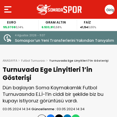
Giriş
Yap
URO
GRAM ALTIN
FAİZ
G
0708
6.533,91
41,54
94,5
0,14%
0,58%
0,00%
4 Ağustos 2026 - 11:07
Somaspor’un Yeni Transferlerini Yakından Tanıyalım
ANASAYFA
Futbol Turnuvası
Turnuvada Ege Linyitleri 1’in Gösterişi
Turnuvada Ege Linyitleri 1’in
Gösterişi
Dün başlayan Soma Kaymakamlık Futbol
Turnuvasında E.L.İ-1’in ciddi bir şekilde biz bu
kupayı istiyoruz görüntüsü vardı.
03.05.2024 14:34
Güncellenme :
03.05.2024 14:34