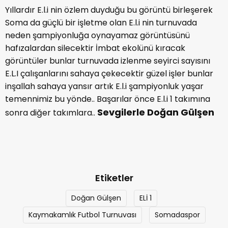
Yıllardır E.l.i nin özlem duyduğu bu görüntü birleşerek
Soma da güçlü bir işletme olan E.l.i nin turnuvada
neden şampiyonluğa oynayamaz görüntüsünü
hafızalardan silecektir İmbat ekolünü kıracak
görüntüler bunlar turnuvada izlenme seyirci sayısını
E.L.I çalışanlarını sahaya çekecektir güzel işler bunlar
inşallah sahaya yansır artık E.l.i şampiyonluk yaşar
temennimiz bu yönde.. Başarılar önce E.l.i 1 takımına
Sevgilerle Doğan Gülşen
sonra diğer takımlara..
Etiketler
Doğan Gülşen
ELİ 1
Kaymakamlık Futbol Turnuvası
Somadaspor