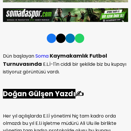
Kaymakamlık Futbol
Dün başlayan
Soma
Turnuvasında
E.L.İ-1'in ciddi bir şekilde biz bu kupayı
istiyoruz görüntüsü vardı.
Doğan Gülşen Yazdı
✍
Her yıl açılışlarda E.l.İ yönetimi hiç tam kadro orda
olmazdı bu yıl E.l.i işletme müdürü Ali Ulu ile birlikte
yönetim tam kadro protokolde oluşu bu kupayı